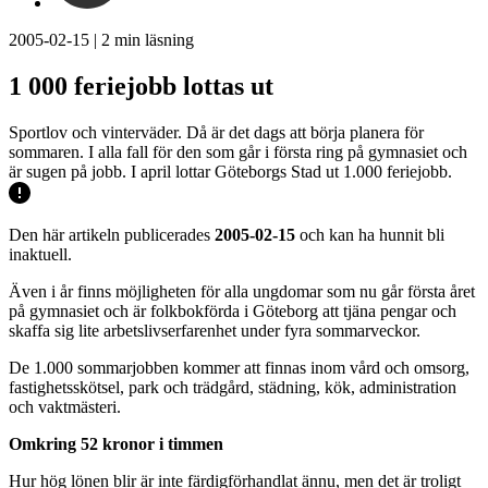
2005-02-15
|
2
min läsning
1 000 feriejobb lottas ut
Sportlov och vinterväder. Då är det dags att börja planera för
sommaren. I alla fall för den som går i första ring på gymnasiet och
är sugen på jobb. I april lottar Göteborgs Stad ut 1.000 feriejobb.
Den här artikeln publicerades
2005-02-15
och kan ha hunnit bli
inaktuell.
Även i år finns möjligheten för alla ungdomar som nu går första året
på gymnasiet och är folkbokförda i Göteborg att tjäna pengar och
skaffa sig lite arbetslivserfarenhet under fyra sommarveckor.
De 1.000 sommarjobben kommer att finnas inom vård och omsorg,
fastighetsskötsel, park och trädgård, städning, kök, administration
och vaktmästeri.
Omkring 52 kronor i timmen
Hur hög lönen blir är inte färdigförhandlat ännu, men det är troligt