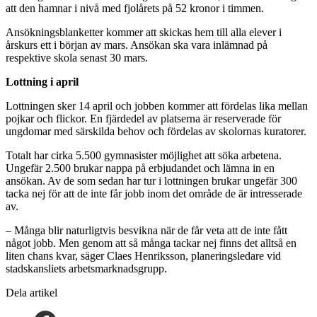
att den hamnar i nivå med fjolårets på 52 kronor i timmen.
Ansökningsblanketter kommer att skickas hem till alla elever i
årskurs ett i början av mars. Ansökan ska vara inlämnad på
respektive skola senast 30 mars.
Lottning i april
Lottningen sker 14 april och jobben kommer att fördelas lika mellan
pojkar och flickor. En fjärdedel av platserna är reserverade för
ungdomar med särskilda behov och fördelas av skolornas kuratorer.
Totalt har cirka 5.500 gymnasister möjlighet att söka arbetena.
Ungefär 2.500 brukar nappa på erbjudandet och lämna in en
ansökan. Av de som sedan har tur i lottningen brukar ungefär 300
tacka nej för att de inte får jobb inom det område de är intresserade
av.
– Många blir naturligtvis besvikna när de får veta att de inte fått
något jobb. Men genom att så många tackar nej finns det alltså en
liten chans kvar, säger Claes Henriksson, planeringsledare vid
stadskansliets arbetsmarknadsgrupp.
Dela artikel