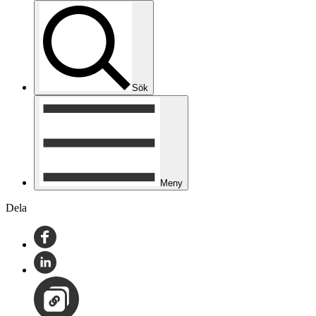
Sök
Meny
Dela