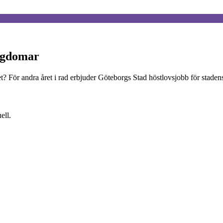
ungdomar
ovet? För andra året i rad erbjuder Göteborgs Stad höstlovsjobb för st
ell.