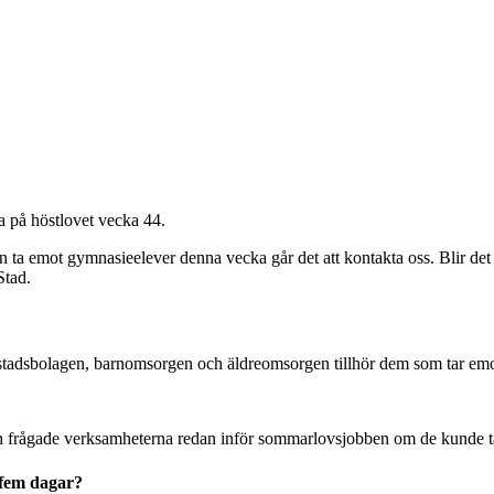
 på höstlovet vecka 44.
 emot gymnasieelever denna vecka går det att kontakta oss. Blir det f
Stad.
stadsbolagen, barnomsorgen och äldreomsorgen tillhör dem som tar emot
 ute och frågade verksamheterna redan inför sommarlovsjobben om de kund
 fem dagar?