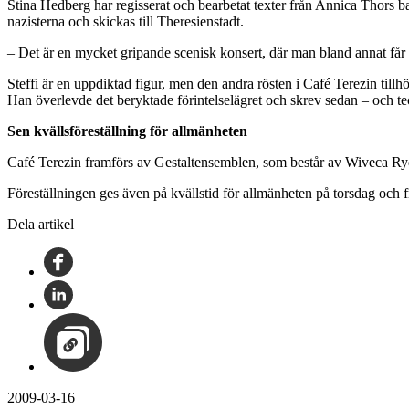
Stina Hedberg har regisserat och bearbetat texter från Annica Thors b
nazisterna och skickas till Theresienstadt.
– Det är en mycket gripande scenisk konsert, där man bland annat får f
Steffi är en uppdiktad figur, men den andra rösten i Café Terezin till
Han överlevde det beryktade förintelselägret och skrev sedan – och teck
Sen kvällsföreställning för allmänheten
Café Terezin framförs av Gestaltensemblen, som består av Wiveca Rydé
Föreställningen ges även på kvällstid för allmänheten på torsdag och 
Dela artikel
2009-03-16