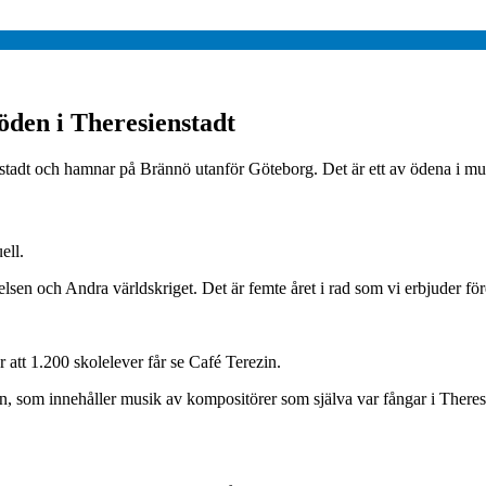
söden i Theresienstadt
enstadt och hamnar på Brännö utanför Göteborg. Det är ett av ödena i mu
ell.
elsen och Andra världskriget. Det är femte året i rad som vi erbjuder fö
 att 1.200 skolelever får se Café Terezin.
, som innehåller musik av kompositörer som själva var fångar i Theres