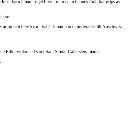
fosterbarn innan kriget bryter ut, medan hennes föräldrar grips av
ricsson.
8-åring och blev kvar i två år innan han deporterades till Auschwitz.
e Edin, violoncell samt Sara Sjödal-Callersten, piano.
.