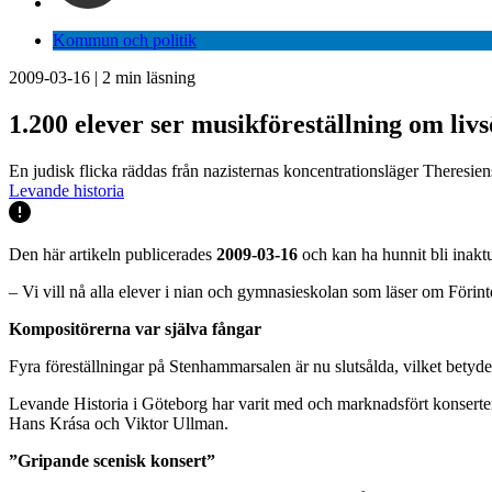
Kommun och politik
2009-03-16
|
2
min läsning
1.200 elever ser musikföreställning om liv
En judisk flicka räddas från nazisternas koncentrationsläger Theresi
Levande historia
Den här artikeln publicerades
2009-03-16
och kan ha hunnit bli inaktu
– Vi vill nå alla elever i nian och gymnasieskolan som läser om Förint
Kompositörerna var själva fångar
Fyra föreställningar på Stenhammarsalen är nu slutsålda, vilket betyder
Levande Historia i Göteborg har varit med och marknadsfört konserten
Hans Krása och Viktor Ullman.
”Gripande scenisk konsert”