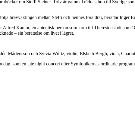
arnböcker om Steffi Steiner. Tolv år gammal räddas hon till Sverige som 
ölja brevväxlingen mellan Steffi och hennes föräldrar, berättar Inger E
hör Alfred Kantor, en autentisk person som kom till Theresienstadt som 1
nade – sin berättelse om livet i lägret.
n Mårtensson och Sylvia Würtz, violin, Elsbeth Bergh, viola, Charlottt
fredag, som en late night concert efter Symfonikernas ordinarie program