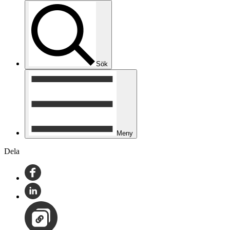
Sök
Meny
Dela