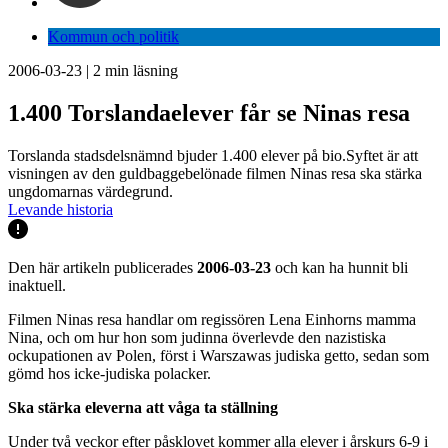
Kommun och politik
2006-03-23
|
2
min läsning
1.400 Torslandaelever får se Ninas resa
Torslanda stadsdelsnämnd bjuder 1.400 elever på bio.Syftet är att
visningen av den guldbaggebelönade filmen Ninas resa ska stärka
ungdomarnas värdegrund.
Levande historia
Den här artikeln publicerades
2006-03-23
och kan ha hunnit bli
inaktuell.
Filmen Ninas resa handlar om regissören Lena Einhorns mamma
Nina, och om hur hon som judinna överlevde den nazistiska
ockupationen av Polen, först i Warszawas judiska getto, sedan som
gömd hos icke-judiska polacker.
Ska stärka eleverna att våga ta ställning
Under två veckor efter påsklovet kommer alla elever i årskurs 6-9 i