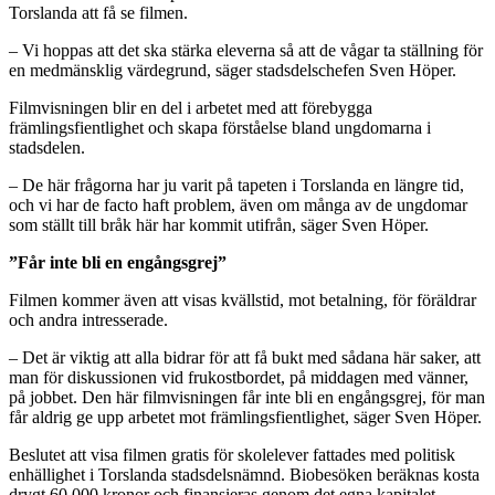
Torslanda att få se filmen.
– Vi hoppas att det ska stärka eleverna så att de vågar ta ställning för
en medmänsklig värdegrund, säger stadsdelschefen Sven Höper.
Filmvisningen blir en del i arbetet med att förebygga
främlingsfientlighet och skapa förståelse bland ungdomarna i
stadsdelen.
– De här frågorna har ju varit på tapeten i Torslanda en längre tid,
och vi har de facto haft problem, även om många av de ungdomar
som ställt till bråk här har kommit utifrån, säger Sven Höper.
”Får inte bli en engångsgrej”
Filmen kommer även att visas kvällstid, mot betalning, för föräldrar
och andra intresserade.
– Det är viktig att alla bidrar för att få bukt med sådana här saker, att
man för diskussionen vid frukostbordet, på middagen med vänner,
på jobbet. Den här filmvisningen får inte bli en engångsgrej, för man
får aldrig ge upp arbetet mot främlingsfientlighet, säger Sven Höper.
Beslutet att visa filmen gratis för skolelever fattades med politisk
enhällighet i Torslanda stadsdelsnämnd. Biobesöken beräknas kosta
drygt 60.000 kronor och finansieras genom det egna kapitalet.