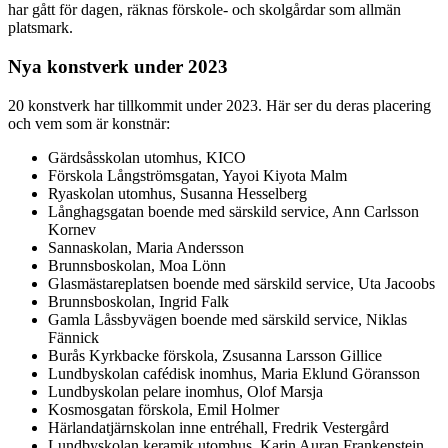
har gått för dagen, räknas förskole- och skolgårdar som allmän
platsmark.
Nya konstverk under 2023
20 konstverk har tillkommit under 2023. Här ser du deras placering
och vem som är konstnär:
Gärdsåsskolan utomhus, KICO
Förskola Långströmsgatan, Yayoi Kiyota Malm
Ryaskolan utomhus, Susanna Hesselberg
Långhagsgatan boende med särskild service, Ann Carlsson
Kornev
Sannaskolan, Maria Andersson
Brunnsboskolan, Moa Lönn
Glasmästareplatsen boende med särskild service, Uta Jacoobs
Brunnsboskolan, Ingrid Falk
Gamla Låssbyvägen boende med särskild service, Niklas
Fännick
Burås Kyrkbacke förskola, Zsusanna Larsson Gillice
Lundbyskolan cafédisk inomhus, Maria Eklund Göransson
Lundbyskolan pelare inomhus, Olof Marsja
Kosmosgatan förskola, Emil Holmer
Härlandatjärnskolan inne entréhall, Fredrik Vestergård
Lundbyskolan keramik utomhus, Karin Auran Frankenstein