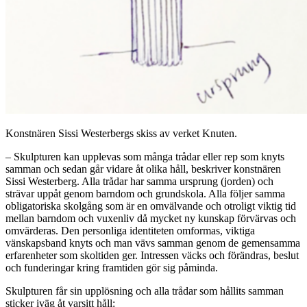
Konstnären Sissi Westerbergs skiss av verket Knuten.
– Skulpturen kan upplevas som många trådar eller rep som knyts
samman och sedan går vidare åt olika håll, beskriver konstnären
Sissi Westerberg. Alla trådar har samma ursprung (jorden) och
strävar uppåt genom barndom och grundskola. Alla följer samma
obligatoriska skolgång som är en omvälvande och otroligt viktig tid
mellan barndom och vuxenliv då mycket ny kunskap förvärvas och
omvärderas. Den personliga identiteten omformas, viktiga
vänskapsband knyts och man vävs samman genom de gemensamma
erfarenheter som skoltiden ger. Intressen väcks och förändras, beslut
och funderingar kring framtiden gör sig påminda.
Skulpturen får sin upplösning och alla trådar som hållits samman
sticker iväg åt varsitt håll: