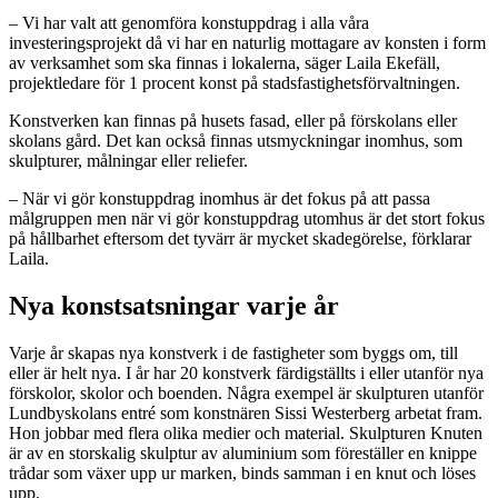
– Vi har valt att genomföra konstuppdrag i alla våra
investeringsprojekt då vi har en naturlig mottagare av konsten i form
av verksamhet som ska finnas i lokalerna, säger Laila Ekefäll,
projektledare för 1 procent konst på stadsfastighetsförvaltningen.
Konstverken kan finnas på husets fasad, eller på förskolans eller
skolans gård. Det kan också finnas utsmyckningar inomhus, som
skulpturer, målningar eller reliefer.
– När vi gör konstuppdrag inomhus är det fokus på att passa
målgruppen men när vi gör konstuppdrag utomhus är det stort fokus
på hållbarhet eftersom det tyvärr är mycket skadegörelse, förklarar
Laila.
Nya konstsatsningar varje år
Varje år skapas nya konstverk i de fastigheter som byggs om, till
eller är helt nya. I år har 20 konstverk färdigställts i eller utanför nya
förskolor, skolor och boenden. Några exempel är skulpturen utanför
Lundbyskolans entré som konstnären Sissi Westerberg arbetat fram.
Hon jobbar med flera olika medier och material. Skulpturen Knuten
är av en storskalig skulptur av aluminium som föreställer en knippe
trådar som växer upp ur marken, binds samman i en knut och löses
upp.