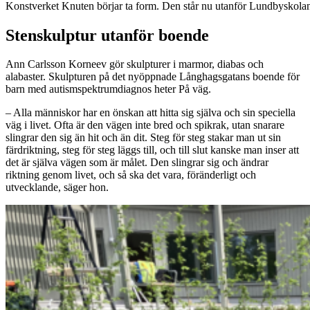
Konstverket Knuten börjar ta form. Den står nu utanför Lundbyskolans
Stenskulptur utanför boende
Ann Carlsson Korneev gör skulpturer i marmor, diabas och
alabaster. Skulpturen på det nyöppnade Långhagsgatans boende för
barn med autismspektrumdiagnos heter På väg.
– Alla människor har en önskan att hitta sig själva och sin speciella
väg i livet. Ofta är den vägen inte bred och spikrak, utan snarare
slingrar den sig än hit och än dit. Steg för steg stakar man ut sin
färdriktning, steg för steg läggs till, och till slut kanske man inser att
det är själva vägen som är målet. Den slingrar sig och ändrar
riktning genom livet, och så ska det vara, föränderligt och
utvecklande, säger hon.