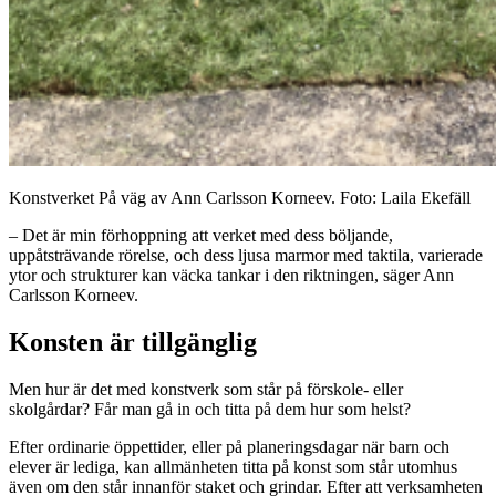
Konstverket På väg av Ann Carlsson Korneev. Foto: Laila Ekefäll
– Det är min förhoppning att verket med dess böljande,
uppåtsträvande rörelse, och dess ljusa marmor med taktila, varierade
ytor och strukturer kan väcka tankar i den riktningen, säger Ann
Carlsson Korneev.
Konsten är tillgänglig
Men hur är det med konstverk som står på förskole- eller
skolgårdar? Får man gå in och titta på dem hur som helst?
Efter ordinarie öppettider, eller på planeringsdagar när barn och
elever är lediga, kan allmänheten titta på konst som står utomhus
även om den står innanför staket och grindar. Efter att verksamheten