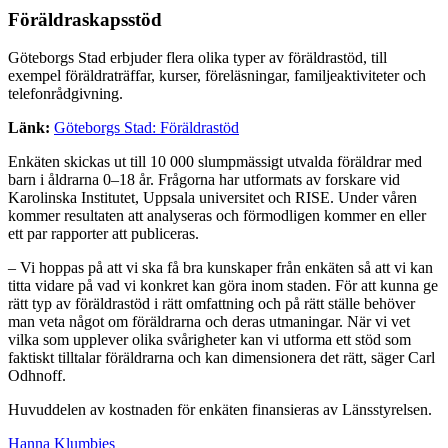
Föräldraskapsstöd
Göteborgs Stad erbjuder flera olika typer av föräldrastöd, till
exempel föräldraträffar, kurser, föreläsningar, familjeaktiviteter och
telefonrådgivning.
Länk:
Göteborgs Stad: Föräldrastöd
Enkäten skickas ut till 10 000 slumpmässigt utvalda föräldrar med
barn i åldrarna 0–18 år. Frågorna har utformats av forskare vid
Karolinska Institutet, Uppsala universitet och RISE. Under våren
kommer resultaten att analyseras och förmodligen kommer en eller
ett par rapporter att publiceras.
– Vi hoppas på att vi ska få bra kunskaper från enkäten så att vi kan
titta vidare på vad vi konkret kan göra inom staden. För att kunna ge
rätt typ av föräldrastöd i rätt omfattning och på rätt ställe behöver
man veta något om föräldrarna och deras utmaningar. När vi vet
vilka som upplever olika svårigheter kan vi utforma ett stöd som
faktiskt tilltalar föräldrarna och kan dimensionera det rätt, säger Carl
Odhnoff.
Huvuddelen av kostnaden för enkäten finansieras av Länsstyrelsen.
Hanna Klumbies