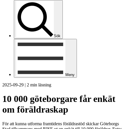
Sök
Meny
2025-09-29
|
2 min läsning
10 000 göteborgare får enkät
om föräldraskap
För att kunna utforma framtidens föräldrastöd skickar Göteborgs
Stad tillsammans med RISE ut en enkät till 10 000 föräldrar. Foto: