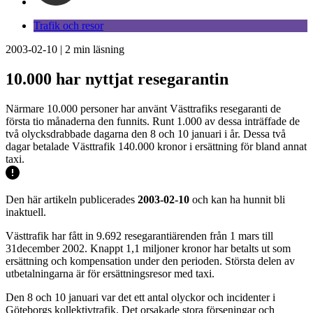
Trafik och resor
2003-02-10
|
2
min läsning
10.000 har nyttjat resegarantin
Närmare 10.000 personer har använt Västtrafiks resegaranti de
första tio månaderna den funnits. Runt 1.000 av dessa inträffade de
två olycksdrabbade dagarna den 8 och 10 januari i år. Dessa två
dagar betalade Västtrafik 140.000 kronor i ersättning för bland annat
taxi.
Den här artikeln publicerades
2003-02-10
och kan ha hunnit bli
inaktuell.
Västtrafik har fått in 9.692 resegarantiärenden från 1 mars till
31december 2002. Knappt 1,1 miljoner kronor har betalts ut som
ersättning och kompensation under den perioden. Största delen av
utbetalningarna är för ersättningsresor med taxi.
Den 8 och 10 januari var det ett antal olyckor och incidenter i
Göteborgs kollektivtrafik. Det orsakade stora förseningar och