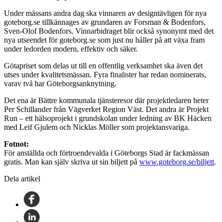
Under mässans andra dag ska vinnaren av designtävligen för nya
goteborg.se tillkännages av grundaren av Forsman & Bodenfors,
Sven-Olof Bodenfors. Vinnarbidraget blir också synonymt med det
nya utseendet för goteborg.se som just nu håller på att växa fram
under ledorden modern, effektiv och säker.
Götapriset som delas ut till en offentlig verksamhet ska även det
utses under kvalitetsmässan. Fyra finalister har redan nominerats,
varav två har Göteborgsanknytning.
Det ena är Bättre kommunala tjänsteresor där projektledaren heter
Per Schillander från Vägverket Region Väst. Det andra är Projekt
Run – ett hälsoprojekt i grundskolan under ledning av BK Häcken
med Leif Gjulem och Nicklas Möller som projektansvariga.
Fotnot:
För anställda och förtroendevalda i Göteborgs Stad är fackmässan
gratis. Man kan själv skriva ut sin biljett på
www.goteborg.se/biljett
.
Dela artikel