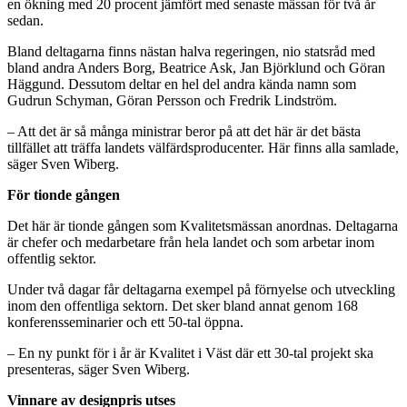
en ökning med 20 procent jämfört med senaste mässan för två år
sedan.
Bland deltagarna finns nästan halva regeringen, nio statsråd med
bland andra Anders Borg, Beatrice Ask, Jan Björklund och Göran
Häggund. Dessutom deltar en hel del andra kända namn som
Gudrun Schyman, Göran Persson och Fredrik Lindström.
– Att det är så många ministrar beror på att det här är det bästa
tillfället att träffa landets välfärdsproducenter. Här finns alla samlade,
säger Sven Wiberg.
För tionde gången
Det här är tionde gången som Kvalitetsmässan anordnas. Deltagarna
är chefer och medarbetare från hela landet och som arbetar inom
offentlig sektor.
Under två dagar får deltagarna exempel på förnyelse och utveckling
inom den offentliga sektorn. Det sker bland annat genom 168
konferensseminarier och ett 50-tal öppna.
– En ny punkt för i år är Kvalitet i Väst där ett 30-tal projekt ska
presenteras, säger Sven Wiberg.
Vinnare av designpris utses