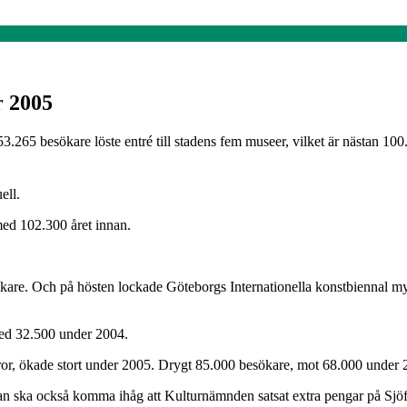
r 2005
265 besökare löste entré till stadens fem museer, vilket är nästan 100.
ell.
med 102.300 året innan.
sökare. Och på hösten lockade Göteborgs Internationella konstbiennal m
med 32.500 under 2004.
or, ökade stort under 2005. Drygt 85.000 besökare, mot 68.000 under 
 Man ska också komma ihåg att Kulturnämnden satsat extra pengar på Sj