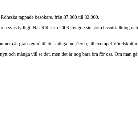
Röhsska tappade besökare, från 87.000 till 82.000.
arna syns tydligt. När Röhsska 2003 invigde sin stora basutställning och
mera är gratis entré till de statliga muséerna, till exempel Världskult
ytt och många vill se det, men det är nog bara bra för oss. Om man går ti