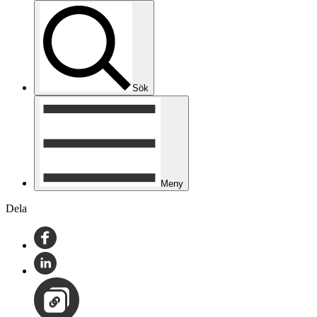
Sök
Meny
Dela