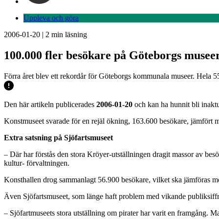
Uppleva och göra
2006-01-20
|
2
min läsning
100.000 fler besökare på Göteborgs musee
Förra året blev ett rekordår för Göteborgs kommunala museer. Hela 553.
Den här artikeln publicerades
2006-01-20
och kan ha hunnit bli inaktu
Konstmuseet svarade för en rejäl ökning, 163.600 besökare, jämfört 
Extra satsning på Sjöfartsmuseet
– Där har förstås den stora Kröyer-utställningen dragit massor av be
kultur- förvaltningen.
Konsthallen drog sammanlagt 56.900 besökare, vilket ska jämföras 
Även Sjöfartsmuseet, som länge haft problem med vikande publiksiffr
– Sjöfartmuseets stora utställning om pirater har varit en framgång.