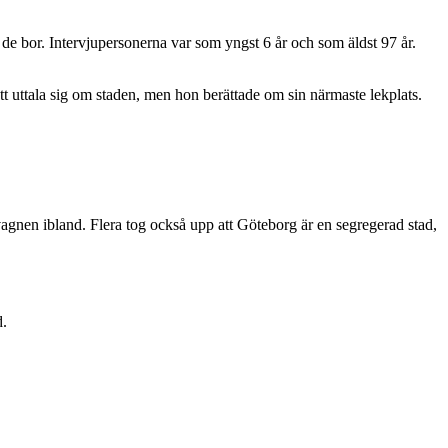
n de bor. Intervjupersonerna var som yngst 6 år och som äldst 97 år.
att uttala sig om staden, men hon berättade om sin närmaste lekplats.
agnen ibland. Flera tog också upp att Göteborg är en segregerad stad,
d.