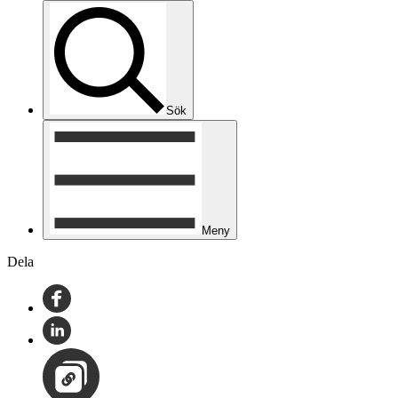
Sök
Meny
Dela