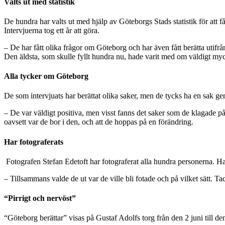
Valts ut med
statistik
De hundra har valts ut med hjälp av Göteborgs Stads statistik för att f
Intervjuerna tog ett år att göra.
– De har fått olika frågor om Göteborg och har även fått berätta utifrå
Den äldsta, som skulle fyllt hundra nu, hade varit med om väldigt myc
Alla tycker
om
Göteborg
De som intervjuats har berättat olika saker, men de tycks ha en sak 
– De var väldigt positiva, men visst fanns det saker som de klagade p
oavsett var de bor i den, och att de hoppas på en förändring.
Har
fotograferats
Fotografen Stefan Edetoft har fotograferat alla hundra personerna. Han
– Tillsammans valde de ut var de ville bli fotade och på vilket sätt. 
“Pirrigt
och
nervöst”
“Göteborg berättar” visas på Gustaf Adolfs torg från den 2 juni till d