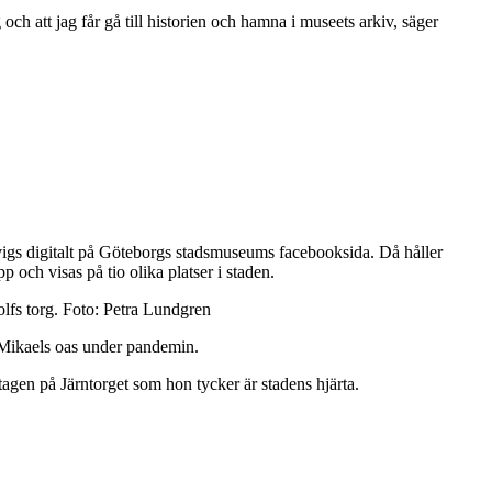
 och att jag får gå till historien och hamna i museets arkiv, säger
invigs digitalt på Göteborgs stadsmuseums facebooksida. Då håller
 och visas på tio olika platser i staden.
lfs torg. Foto: Petra Lundgren
t Mikaels oas under pandemin.
 tagen på Järntorget som hon tycker är stadens hjärta.