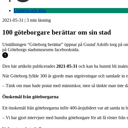
Uppleva och göra
2021-05-31
|
3
min läsning
100 göteborgare berättar om sin stad
Utställningen “Göteborg berättar” öppnar på Gustaf Adolfs torg på ons
på Göteborgs stadsmuseums facebooksida.
Den här artikeln publicerades
2021-05-31
och kan ha hunnit bli inaktu
När Göteborg fyllde 300 år gjorde man utgrävningar och samlade in en
– Tänk om man hade pratat med människor, men så tänkte man inte då, 
Önskemål från
göteborgarna
Ett önskemål från göteborgarna inför 400-årsjubileet var att samla in be
– Vi har gjort intervjuer med hundra göteborgare för att få röster från