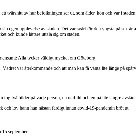
å ett tvärsnitt av hur befolkningen ser ut, som ålder, kön och var i stade
n sin egen upplevelse av staden. Det var svårt för den yngsta på sex år 
ket och kunde lättare uttala sig om staden.
gemensamt: Alla tycker väldigt mycket om Göteborg.
å. Vädret var återkommande och att man kan få vänta lite länge på spårv
 tog två bilder på varje person, en närbild och en på lite längre avstån
Tack och lov hann han nästan färdigt innan covid-19-pandemin bröt ut.
en 15 september.