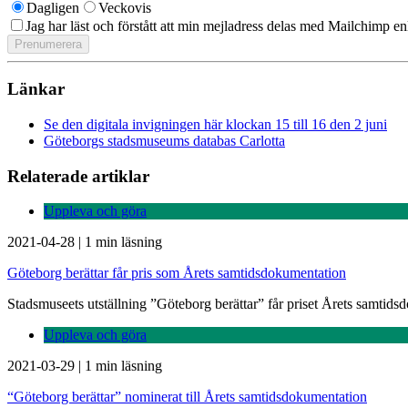
Dagligen
Veckovis
Jag har läst och förstått att min mejladress delas med Mailchimp en
Länkar
Se den digitala invigningen här klockan 15 till 16 den 2 juni
Göteborgs stadsmuseums databas Carlotta
Relaterade artiklar
Uppleva och göra
2021-04-28
|
1 min läsning
Göteborg berättar får pris som Årets samtidsdokumentation
Stadsmuseets utställning ”Göteborg berättar” får priset Årets samtidsd
Uppleva och göra
2021-03-29
|
1 min läsning
“Göteborg berättar” nominerat till Årets samtidsdokumentation