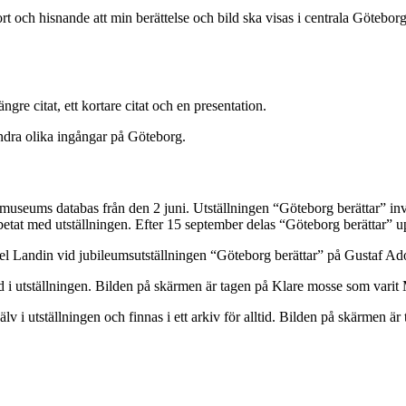
ort och hisnande att min berättelse och bild ska visas i centrala Göteborg
ngre citat, ett kortare citat och en presentation.
undra olika ingångar på Göteborg.
stadsmuseums databas från den 2 juni. Utställningen “Göteborg berättar” 
betat med utställningen. Efter 15 september delas “Göteborg berättar” upp
 Landin vid jubileumsutställningen “Göteborg berättar” på Gustaf Ado
med i utställningen. Bilden på skärmen är tagen på Klare mosse som vari
v i utställningen och finnas i ett arkiv för alltid. Bilden på skärmen är