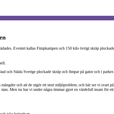
en
tädades. Eventet kallas Fimpkampen och 150 kilo övrigt skräp plockad
ell.
 och Städa Sverige plockade skräp och fimpar på gator och i parker. A
a mängder och att de utgör ett stort miljöproblem, och här ser vi svart p
v stan. Men nu har vi under några timmar gjort en värdefull insats för et
och icke brännbart.