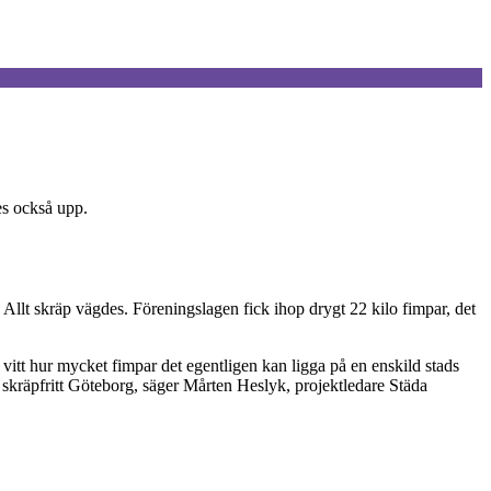
es också upp.
llt skräp vägdes. Föreningslagen fick ihop drygt 22 kilo fimpar, det
å vitt hur mycket fimpar det egentligen kan ligga på en enskild stads
t skräpfritt Göteborg, säger Mårten Heslyk, projektledare Städa