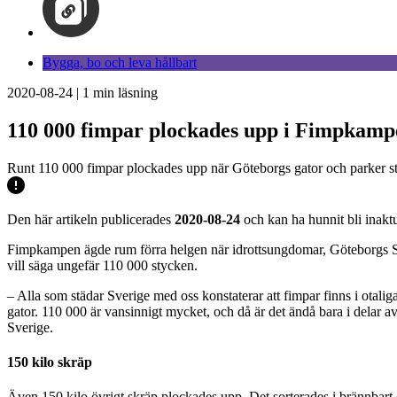
Bygga, bo och leva hållbart
2020-08-24
|
1
min läsning
110 000 fimpar plockades upp i Fimpkamp
Runt 110 000 fimpar plockades upp när Göteborgs gator och parker s
Den här artikeln publicerades
2020-08-24
och kan ha hunnit bli inaktu
Fimpkampen ägde rum förra helgen när idrottsungdomar, Göteborgs Stad
vill säga ungefär 110 000 stycken.
– Alla som städar Sverige med oss konstaterar att fimpar finns i otalig
gator. 110 000 är vansinnigt mycket, och då är det ändå bara i delar a
Sverige.
150 kilo skräp
Även 150 kilo övrigt skräp plockades upp. Det sorterades i brännbart 