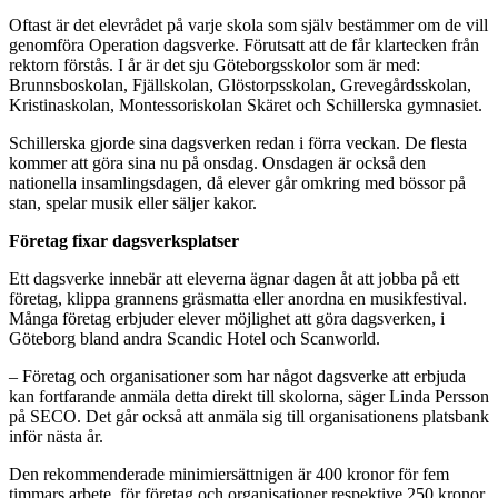
Oftast är det elevrådet på varje skola som själv bestämmer om de vill
genomföra Operation dagsverke. Förutsatt att de får klartecken från
rektorn förstås. I år är det sju Göteborgsskolor som är med:
Brunnsboskolan, Fjällskolan, Glöstorpsskolan, Grevegårdsskolan,
Kristinaskolan, Montessoriskolan Skäret och Schillerska gymnasiet.
Schillerska gjorde sina dagsverken redan i förra veckan. De flesta
kommer att göra sina nu på onsdag. Onsdagen är också den
nationella insamlingsdagen, då elever går omkring med bössor på
stan, spelar musik eller säljer kakor.
Företag fixar dagsverksplatser
Ett dagsverke innebär att eleverna ägnar dagen åt att jobba på ett
företag, klippa grannens gräsmatta eller anordna en musikfestival.
Många företag erbjuder elever möjlighet att göra dagsverken, i
Göteborg bland andra Scandic Hotel och Scanworld.
– Företag och organisationer som har något dagsverke att erbjuda
kan fortfarande anmäla detta direkt till skolorna, säger Linda Persson
på SECO. Det går också att anmäla sig till organisationens platsbank
inför nästa år.
Den rekommenderade minimiersättnigen är 400 kronor för fem
timmars arbete, för företag och organisationer respektive 250 kronor