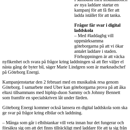
av nya laddare startar en
kampanj för att få fler att
ladda istället för att tanka.
Frågor får svar i digital
laddskola
‒ Med #laddagbg vill
uppmärksamma
göteborgarna på att vi ökar
antalet laddare i staden.
Förhoppningen är att väcka
nyfikenhet och svara på frågor kring laddningen så att fler väljer el
nästa gång de byter bil, säger Marie Lindgren som är marknadschef
på Göteborg Energi.
Kampanjenstartar den 2 februari med en musikalisk resa genom
Göteborg. I samarbete med Uber kan göteborgarna prova på att åka
eltaxi tillsammans med hiphip-duon Sammy och Johnny Bennett
som framför en specialskriven låt under färden.
Göteborg Energi kommer också lansera en digital laddskola som ska
ge svar på frågor kring elbilar och laddning.
‒ Många som går i elbilstankar vill veta innan hur det fungerar och
försäkra sig om att det finns tillräckligt med laddare för att ta sig från