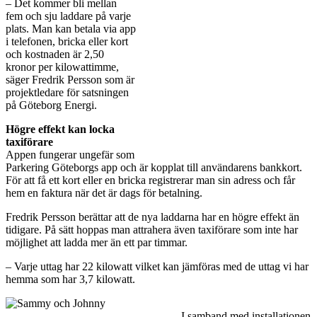
‒ Det kommer bli mellan
fem och sju laddare på varje
plats. Man kan betala via app
i telefonen, bricka eller kort
och kostnaden är 2,50
kronor per kilowattimme,
säger Fredrik Persson som är
projektledare för satsningen
på Göteborg Energi.
Högre effekt kan locka
taxiförare
Appen fungerar ungefär som
Parkering Göteborgs app och är kopplat till användarens bankkort.
För att få ett kort eller en bricka registrerar man sin adress och får
hem en faktura när det är dags för betalning.
Fredrik Persson berättar att de nya laddarna har en högre effekt än
tidigare. På sätt hoppas man attrahera även taxiförare som inte har
möjlighet att ladda mer än ett par timmar.
‒ Varje uttag har 22 kilowatt vilket kan jämföras med de uttag vi har
hemma som har 3,7 kilowatt.
I samband med installationen