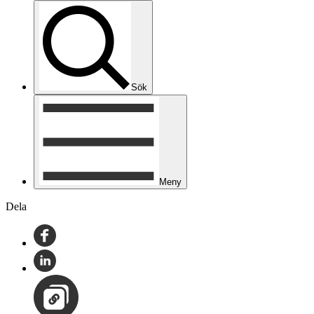
Sök
Meny
Dela