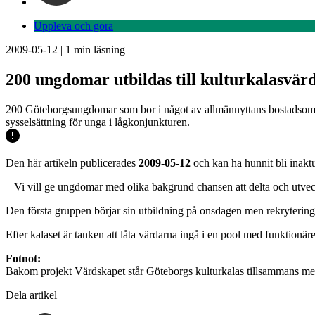
Uppleva och göra
2009-05-12
|
1
min läsning
200 ungdomar utbildas till kulturkalasvär
200 Göteborgsungdomar som bor i något av allmännyttans bostadsområde
sysselsättning för unga i lågkonjunkturen.
Den här artikeln publicerades
2009-05-12
och kan ha hunnit bli inaktu
– Vi vill ge ungdomar med olika bakgrund chansen att delta och utveck
Den första gruppen börjar sin utbildning på onsdagen men rekryteringe
Efter kalaset är tanken att låta värdarna ingå i en pool med funktion
Fotnot:
Bakom projekt Värdskapet står Göteborgs kulturkalas tillsammans me
Dela artikel