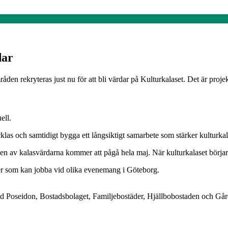
dar
n rekryteras just nu för att bli värdar på Kulturkalaset. Det är proj
ell.
las och samtidigt bygga ett långsiktigt samarbete som stärker kulturka
n av kalasvärdarna kommer att pågå hela maj. När kulturkalaset börjar 
ärer som kan jobba vid olika evenemang i Göteborg.
d Poseidon, Bostadsbolaget, Familjebostäder, Hjällbobostaden och Går