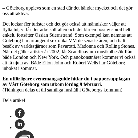
– Göteborg upplevs som en stad där det händer mycket och det gör
oss attraktiva.
Det lockar fler turister och det gör också att människor väljer att
flytta hit, vi får fler arbetstillfällen och det blir en positiv spiral helt
enkelt, fortsätter Ossian Stiernstrand. Som exempel kan nämnas att
Göteborg har arrangerat sex olika VM de senaste åren, och haft
besök av världsstjärnor som Pavarotti, Madonna och Rolling Stones.
När det gäller artister år 2002, får Scandinavium musikalbesök från
både London och New York. Och pianokonstnärer kommer vi också
att få njuta av. Både Elton John och Robert Wells har Göteborg
inbokat i sommar.
En utförligare evenemangsguide hittar du i pappersupplagan
av Vårt Göteborg som utkom lördag 9 februari.
(Tidningen delas ut till samtliga hushåll i Göteborgs kommun)
Dela artikel