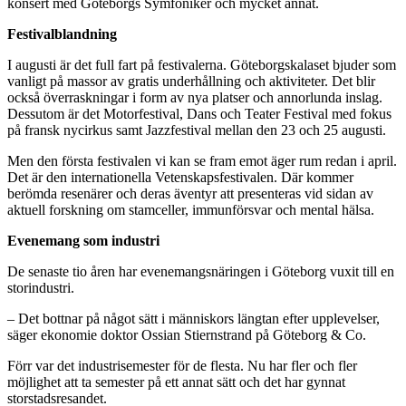
konsert med Göteborgs Symfoniker och mycket annat.
Festivalblandning
I augusti är det full fart på festivalerna. Göteborgskalaset bjuder som
vanligt på massor av gratis underhållning och aktiviteter. Det blir
också överraskningar i form av nya platser och annorlunda inslag.
Dessutom är det Motorfestival, Dans och Teater Festival med fokus
på fransk nycirkus samt Jazzfestival mellan den 23 och 25 augusti.
Men den första festivalen vi kan se fram emot äger rum redan i april.
Det är den internationella Vetenskapsfestivalen. Där kommer
berömda resenärer och deras äventyr att presenteras vid sidan av
aktuell forskning om stamceller, immunförsvar och mental hälsa.
Evenemang som industri
De senaste tio åren har evenemangsnäringen i Göteborg vuxit till en
storindustri.
– Det bottnar på något sätt i människors längtan efter upplevelser,
säger ekonomie doktor Ossian Stiernstrand på Göteborg & Co.
Förr var det industrisemester för de flesta. Nu har fler och fler
möjlighet att ta semester på ett annat sätt och det har gynnat
storstadsresandet.