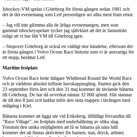
Ishockey-VM spelas i Göteborg för första gången sedan 1981 och
det är det evenemang som Leif personligen ser allra mest fram emot.
– Jag vill inte glömma alla de årliga evenemangen, men som
gammal ishockeyspelare tycker jag självklart att det är fantastiskt
roligt att vi har fått VM till Göteborg igen.
– Stopover Göteborg är också en väldigt stor händelse, eftersom det
är första gången i Volvo Ocean Race historia som vi är ansvariga för
ett stopp, berättar Leif.
Maritim festplats
Volvo Ocean Race hette tidigare Whitbread Round the World Race
och är världens absolut tuffaste havskappsegling. Starten gick den
23 september förra året och den 31 maj kommer de tävlande båtarna
till Göteborg. De har då avverkat nästan 32 000 sjömil. Här stannar
de till den 8 juni och laddar inför den sista etappen i tävlingen med
målgång i Kiel.
Båtarna kommer att ligga ute vid Eriksberg, tillfälligt förvandlat till
”Race Village”, en festplats med underhållning av olika slag.
Förutom den unika möjligheten att få se båtarna på nära håll
kommer det att finnas aktiviteter för barnen, mat, dryck, artister,