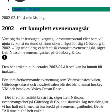
Uppleva och göra
2002-02-10
|
4
min läsning
2002 – ett komplett evenemangsår
Vare sig du är festsugen, vetgirig, idrottsintresserad eller bara vill
njuta av konst en stund så finns säkert något för dig i Göteborg år
2002. – Jag tror aldrig vi haft ett så komplett evenemangsår, säger
Leif Nilsson, evenemangschef på Göteborg & Co.
Den här artikeln publicerades
2002-02-10
och kan ha hunnit bli
inaktuell.
Förutom återkommande evenemang som Vetenskapsfestivalen,
Göteborgskalaset och Jazzfestivalen blir det bland annat hockey-
VM och besök av Volvo Ocean Race.
– Det är ett fantastiskt bra år i år, säger Leif Nilsson,
evenemangschef på Göteborg & Co, entusiastiskt. Jag tror aldrig att
vi har haft ett år med så bra bredd på evenemangsutbudet. Det är
”All time high” helt enkelt.