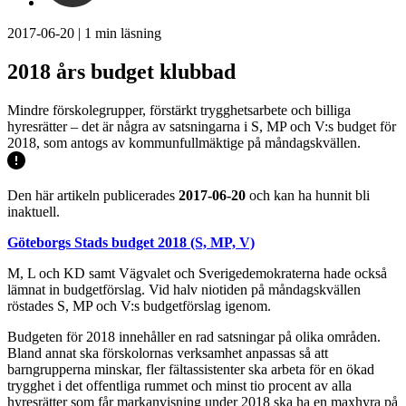
2017-06-20
|
1
min läsning
2018 års budget klubbad
Mindre förskolegrupper, förstärkt trygghetsarbete och billiga
hyresrätter – det är några av satsningarna i S, MP och V:s budget för
2018, som antogs av kommunfullmäktige på måndagskvällen.
Den här artikeln publicerades
2017-06-20
och kan ha hunnit bli
inaktuell.
Göteborgs Stads budget 2018 (S, MP, V)
M, L och KD samt Vägvalet och Sverigedemokraterna hade också
lämnat in budgetförslag. Vid halv niotiden på måndagskvällen
röstades S, MP och V:s budgetförslag igenom.
Budgeten för 2018 innehåller en rad satsningar på olika områden.
Bland annat ska förskolornas verksamhet anpassas så att
barngrupperna minskar, fler fältassistenter ska arbeta för en ökad
trygghet i det offentliga rummet och minst tio procent av alla
hyresrätter som får markanvisning under 2018 ska ha en maxhyra på