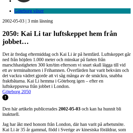
Göteborg växer
2002-05-03
|
3
min läsning
2050: Kai Li tar luftskeppet hem från
jobbet…
Det är fredag eftermiddag och Kai Li är på hemfärd. Luftskeppet går
ned från höjden 1.000 meter och minskar på farten från
marschhastigheten 300 km/tim eftersom vi snart skall lägga till vid
ett av terminaltornen i Frihamnen. Överfärden har varit bekväm och
det vackra vädret gjorde att vi såg många av de smäckra, snabba
fraktbåtarna. Kai Li hemma i Göteborg igen – efter en
luftskeppsresa från jobbet i London.
Göteborg 2050
Den här artikeln publicerades
2002-05-03
och kan ha hunnit bli
inaktuell.
Jag har åkt med honom från London, där han varit på arbetsmöte.
Kai Li är 35 år gammal, född i Sverige av kinesiska föräldrar, som