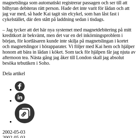
magnetslinga som automatiskt registrerar passagen och ser till att
bilhyran debiteras rätt person. Hade det inte varit för lådan och att
jag var med, så hade Kai tagit sin elcykel, som han låst fast i
cykelstället, där den stått på laddning sedan i tisdags.
– Jag tycker att det här nya systemet med magnetdebitering på mitt
kreditkort är bekvämt, men det var en del inkörningsproblem i
början, för kortläsaren kunde inte skilja på magnetslingan i kortet
och magnetslingor i hörapparater. Vi följer med Kai hem och hjälper
honom att bära in lådan i köket. Som tack för hjälpen får jag njuta av
afternoon tea. Nästa gång jag åker till London skall jag absolut
besöka tebutiken i Soho.
Dela artikel
2002-05-03
2002-05-03