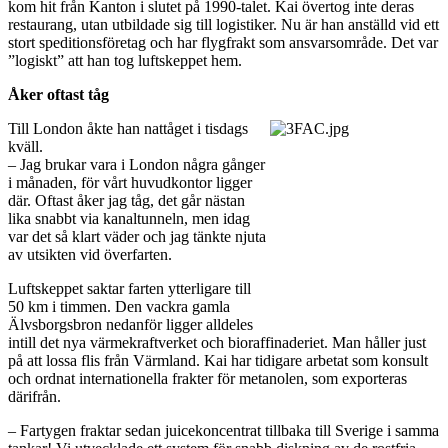
kom hit från Kanton i slutet på 1990-talet. Kai övertog inte deras
restaurang, utan utbildade sig till logistiker. Nu är han anställd vid ett
stort speditionsföretag och har flygfrakt som ansvarsområde. Det var
”logiskt” att han tog luftskeppet hem.
Åker oftast tåg
Till London åkte han nattåget i tisdags
kväll.
– Jag brukar vara i London några gånger
i månaden, för vårt huvudkontor ligger
där. Oftast åker jag tåg, det går nästan
lika snabbt via kanaltunneln, men idag
var det så klart väder och jag tänkte njuta
av utsikten vid överfarten.
Luftskeppet saktar farten ytterligare till
50 km i timmen. Den vackra gamla
Älvsborgsbron nedanför ligger alldeles
intill det nya värmekraftverket och bioraffinaderiet. Man håller just
på att lossa flis från Värmland. Kai har tidigare arbetat som konsult
och ordnat internationella frakter för metanolen, som exporteras
därifrån.
– Fartygen fraktar sedan juicekoncentrat tillbaka till Sverige i samma