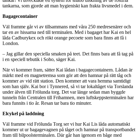
tankar! Vi utvecklade ett system för snabb diskning av de rostfria
tankarna, som gjorde att man hygieniskt kan frakta livsmedel i dem.
Bagagecontainer
Väl framme går vi av tillsammans med våra 250 medresenärer och
tar en av hissarna ned till terminalen. Med i bagaget har Kai en hel
låda Cadburykex och rökt orange pecoete som bara finns att få i
London.
– Jag gillar den speciella smaken på teet. Det finns bara att få tag på
i en speciell tebutik i Soho, säger Kai.
När vi kommer fram, sätter Kai lådan i bagagecontainern. Lådan är
märkt med en magnetremsa som gör att den hamnar på rätt tåg och
kommer av vid rätt station. Den kommer att vara hemma samtidigt
som han själv. Kai bor i Tynnered, så vi tar lokaltåget via Torslanda
under älven till Frölunda torg. Det var länge sedan man byggde
tunneln från Centralen till Frihamnen, men luftskeppsterminalen har
bara funnits i tio år. Resan tar bara tio minuter.
Elcykel på laddning
Väl framme vid Frölunda Torg ser vi hur Kai Lis låda automatiskt
kommer ut ur bagagevagnen på tåget och hamnar på transportbandet
fram till bilpoolsterminalen. Där går han igenom en båge med