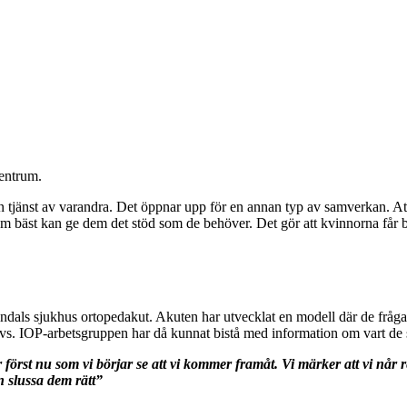
Centrum.
 tjänst av varandra. Det öppnar upp för en annan typ av samverkan. Att ku
 som bäst kan ge dem det stöd som de behöver. Det gör att kvinnorna får 
dals sjukhus ortopedakut. Akuten har utvecklat en modell där de fråga
övs. IOP-arbetsgruppen har då kunnat bistå med information om vart de 
först nu som vi börjar se att vi kommer framåt. Vi märker att vi når re
n slussa dem rätt”