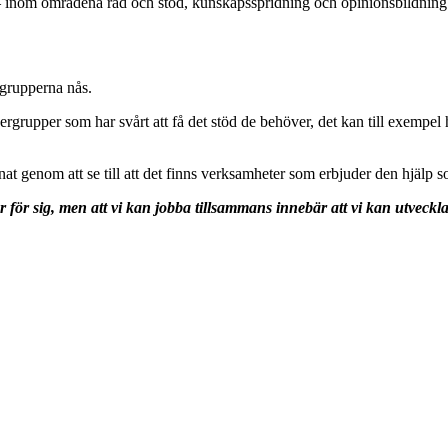
 – inom områdena råd och stöd, kunskapsspridning och opinionsbildning 
lgrupperna nås.
ndergrupper som har svårt att få det stöd de behöver, det kan till exemp
nat genom att se till att det finns verksamheter som erbjuder den hjälp s
ör sig, men att vi kan jobba tillsammans innebär att vi kan utveckla s