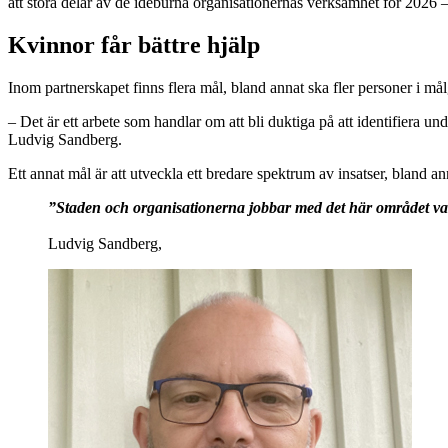
att stora delar av de idéburna organisationernas verksamhet för 2026
Kvinnor får bättre hjälp
Inom partnerskapet finns flera mål, bland annat ska fler personer i må
– Det är ett arbete som handlar om att bli duktiga på att identifiera u
Ludvig Sandberg.
Ett annat mål är att utveckla ett bredare spektrum av insatser, bland an
”Staden och organisationerna jobbar med det här området var f
Ludvig Sandberg,