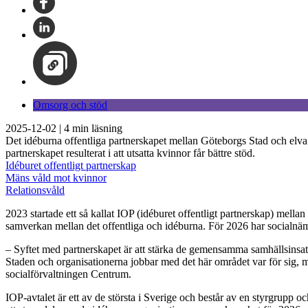
Omsorg och stöd
2025-12-02
|
4
min läsning
Det idéburna offentliga partnerskapet mellan Göteborgs Stad och elva f
partnerskapet resulterat i att utsatta kvinnor får bättre stöd.
Idéburet offentligt partnerskap
Mäns våld mot kvinnor
Relationsvåld
2023 startade ett så kallat IOP (idéburet offentligt partnerskap) mell
samverkan mellan det offentliga och idéburna. För 2026 har socialnäm
– Syftet med partnerskapet är att stärka de gemensamma samhällsinsa
Staden och organisationerna jobbar med det här området var för sig, me
socialförvaltningen Centrum.
IOP-avtalet är ett av de största i Sverige och består av en styrgrupp