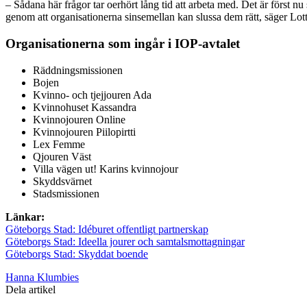
– Sådana här frågor tar oerhört lång tid att arbeta med. Det är först nu 
genom att organisationerna sinsemellan kan slussa dem rätt, säger Lot
Organisationerna som ingår i IOP-avtalet
Räddningsmissionen
Bojen
Kvinno- och tjejjouren Ada
Kvinnohuset Kassandra
Kvinnojouren Online
Kvinnojouren Piilopirtti
Lex Femme
Qjouren Väst
Villa vägen ut! Karins kvinnojour
Skyddsvärnet
Stadsmissionen
Länkar:
Göteborgs Stad: Idéburet offentligt partnerskap
Göteborgs Stad: Ideella jourer och samtalsmottagningar
Göteborgs Stad: Skyddat boende
Hanna Klumbies
Dela artikel