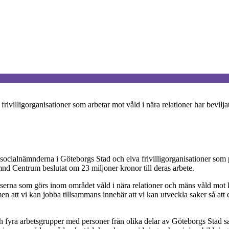
rivilligorganisationer som arbetar mot våld i nära relationer har bevilja
an socialnämnderna i Göteborgs Stad och elva frivilligorganisationer som 
nd Centrum beslutat om 23 miljoner kronor till deras arbete.
tserna som görs inom området våld i nära relationer och mäns våld mot
n att vi kan jobba tillsammans innebär att vi kan utveckla saker så att 
 och fyra arbetsgrupper med personer från olika delar av Göteborgs Stad