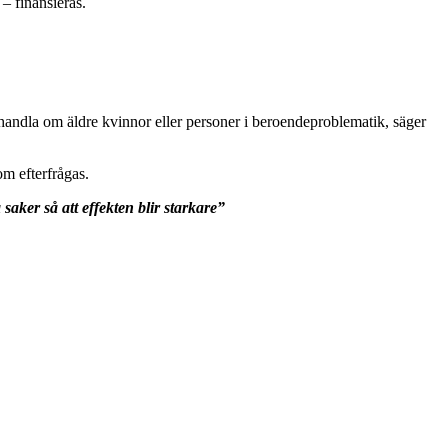
– finansieras.
el handla om äldre kvinnor eller personer i beroendeproblematik, säger
om efterfrågas.
aker så att effekten blir starkare”