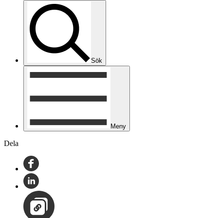
Sök
Meny
Dela