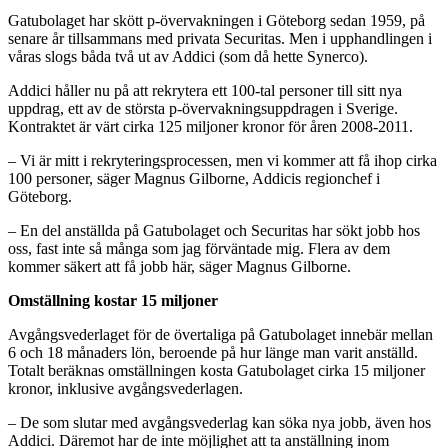
Gatubolaget har skött p-övervakningen i Göteborg sedan 1959, på
senare år tillsammans med privata Securitas. Men i upphandlingen i
våras slogs båda två ut av Addici (som då hette Synerco).
Addici håller nu på att rekrytera ett 100-tal personer till sitt nya
uppdrag, ett av de största p-övervakningsuppdragen i Sverige.
Kontraktet är värt cirka 125 miljoner kronor för åren 2008-2011.
– Vi är mitt i rekryteringsprocessen, men vi kommer att få ihop cirka
100 personer, säger Magnus Gilborne, Addicis regionchef i
Göteborg.
– En del anställda på Gatubolaget och Securitas har sökt jobb hos
oss, fast inte så många som jag förväntade mig. Flera av dem
kommer säkert att få jobb här, säger Magnus Gilborne.
Omställning kostar 15 miljoner
Avgångsvederlaget för de övertaliga på Gatubolaget innebär mellan
6 och 18 månaders lön, beroende på hur länge man varit anställd.
Totalt beräknas omställningen kosta Gatubolaget cirka 15 miljoner
kronor, inklusive avgångsvederlagen.
– De som slutar med avgångsvederlag kan söka nya jobb, även hos
Addici. Däremot har de inte möjlighet att ta anställning inom