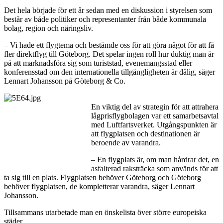
Det hela började för ett år sedan med en diskussion i styrelsen som
består av både politiker och representanter från både kommunala
bolag, region och näringsliv.
– Vi hade ett flygtema och bestämde oss för att göra något för att få
fler direktflyg till Göteborg. Det spelar ingen roll hur duktig man är
på att marknadsföra sig som turiststad, evenemangsstad eller
konferensstad om den internationella tillgängligheten är dålig, säger
Lennart Johansson på Göteborg & Co.
En viktig del av strategin för att attrahera
lågprisflygbolagen var ett samarbetsavtal
med Luftfartsverket. Utgångspunkten är
att flygplatsen och destinationen är
beroende av varandra.
– En flygplats är, om man hårdrar det, en
asfalterad raksträcka som används för att
ta sig till en plats. Flygplatsen behöver Göteborg och Göteborg
behöver flygplatsen, de kompletterar varandra, säger Lennart
Johansson.
Tillsammans utarbetade man en önskelista över större europeiska
städer.