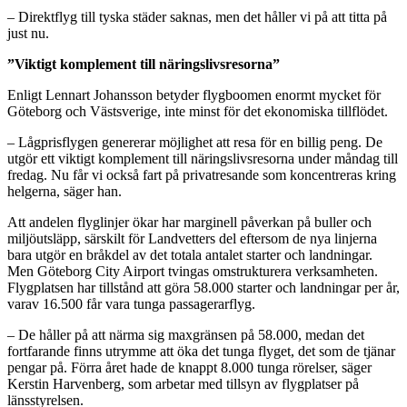
– Direktflyg till tyska städer saknas, men det håller vi på att titta på
just nu.
”Viktigt komplement till näringslivsresorna”
Enligt Lennart Johansson betyder flygboomen enormt mycket för
Göteborg och Västsverige, inte minst för det ekonomiska tillflödet.
– Lågprisflygen genererar möjlighet att resa för en billig peng. De
utgör ett viktigt komplement till näringslivsresorna under måndag till
fredag. Nu får vi också fart på privatresande som koncentreras kring
helgerna, säger han.
Att andelen flyglinjer ökar har marginell påverkan på buller och
miljöutsläpp, särskilt för Landvetters del eftersom de nya linjerna
bara utgör en bråkdel av det totala antalet starter och landningar.
Men Göteborg City Airport tvingas omstrukturera verksamheten.
Flygplatsen har tillstånd att göra 58.000 starter och landningar per år,
varav 16.500 får vara tunga passagerarflyg.
– De håller på att närma sig maxgränsen på 58.000, medan det
fortfarande finns utrymme att öka det tunga flyget, det som de tjänar
pengar på. Förra året hade de knappt 8.000 tunga rörelser, säger
Kerstin Harvenberg, som arbetar med tillsyn av flygplatser på
länsstyrelsen.