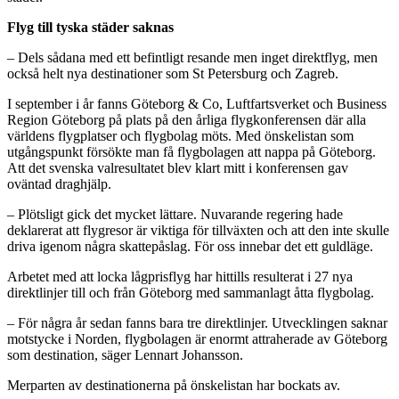
Flyg till tyska städer saknas
– Dels sådana med ett befintligt resande men inget direktflyg, men
också helt nya destinationer som St Petersburg och Zagreb.
I september i år fanns Göteborg & Co, Luftfartsverket och Business
Region Göteborg på plats på den årliga flygkonferensen där alla
världens flygplatser och flygbolag möts. Med önskelistan som
utgångspunkt försökte man få flygbolagen att nappa på Göteborg.
Att det svenska valresultatet blev klart mitt i konferensen gav
oväntad draghjälp.
– Plötsligt gick det mycket lättare. Nuvarande regering hade
deklarerat att flygresor är viktiga för tillväxten och att den inte skulle
driva igenom några skattepåslag. För oss innebar det ett guldläge.
Arbetet med att locka lågprisflyg har hittills resulterat i 27 nya
direktlinjer till och från Göteborg med sammanlagt åtta flygbolag.
– För några år sedan fanns bara tre direktlinjer. Utvecklingen saknar
motstycke i Norden, flygbolagen är enormt attraherade av Göteborg
som destination, säger Lennart Johansson.
Merparten av destinationerna på önskelistan har bockats av.