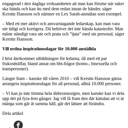
engagerad i den dagliga verksamheten att man kan förutse när saker
ska hända och kan itu med dem redan innan de händer, säger
Kerstin Hansson och nämner en Lex Sarah-anmälan som exempel.
– Med ett mer aktivt och ansvarstagande ledarskap, kan man vara
ute tidigt och korrigera. Då behöver det inte hända katastrofer. Man
måste ständigt vara ute och prata och ”tjata” med sin personal, säger
Kerstin Hansson.
Vill ordna inspirationsdagar för 10.000 anställda
I höst återkommer utbildningen för ledarna, då med ett par
frukostträffar, bland annat om hbt-frågor (homo-, bisexuella och
transpersoner).
Längre fram – kanske till våren 2010 – vill Kerstin Hansson gärna
arrangera inspirationsdagar för all personal, alltså 10.000 personer.
– Vi kan ju inte tömma hela äldreomsorgen, men kanske kan vi dela
upp det på fyra-fem gånger. Jag vill få fram den där känslan att vi är
många som går åt samma håll, går det lättare att förändra.
Dela artikel