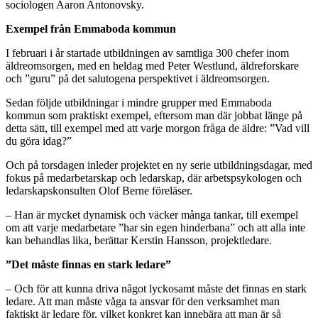
sociologen Aaron Antonovsky.
Exempel från Emmaboda kommun
I februari i år startade utbildningen av samtliga 300 chefer inom
äldreomsorgen, med en heldag med Peter Westlund, äldreforskare
och ”guru” på det salutogena perspektivet i äldreomsorgen.
Sedan följde utbildningar i mindre grupper med Emmaboda
kommun som praktiskt exempel, eftersom man där jobbat länge på
detta sätt, till exempel med att varje morgon fråga de äldre: ”Vad vill
du göra idag?”
Och på torsdagen inleder projektet en ny serie utbildningsdagar, med
fokus på medarbetarskap och ledarskap, där arbetspsykologen och
ledarskapskonsulten Olof Berne föreläser.
– Han är mycket dynamisk och väcker många tankar, till exempel
om att varje medarbetare ”har sin egen hinderbana” och att alla inte
kan behandlas lika, berättar Kerstin Hansson, projektledare.
”Det måste finnas en stark ledare”
– Och för att kunna driva något lyckosamt måste det finnas en stark
ledare. Att man måste våga ta ansvar för den verksamhet man
faktiskt är ledare för, vilket konkret kan innebära att man är så