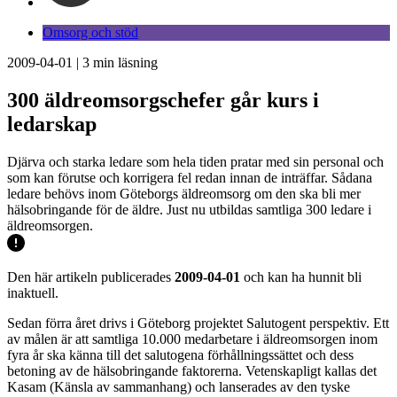
Omsorg och stöd
2009-04-01
|
3
min läsning
300 äldreomsorgschefer går kurs i
ledarskap
Djärva och starka ledare som hela tiden pratar med sin personal och
som kan förutse och korrigera fel redan innan de inträffar. Sådana
ledare behövs inom Göteborgs äldreomsorg om den ska bli mer
hälsobringande för de äldre. Just nu utbildas samtliga 300 ledare i
äldreomsorgen.
Den här artikeln publicerades
2009-04-01
och kan ha hunnit bli
inaktuell.
Sedan förra året drivs i Göteborg projektet Salutogent perspektiv. Ett
av målen är att samtliga 10.000 medarbetare i äldreomsorgen inom
fyra år ska känna till det salutogena förhållningssättet och dess
betoning av de hälsobringande faktorerna. Vetenskapligt kallas det
Kasam (Känsla av sammanhang) och lanserades av den tyske