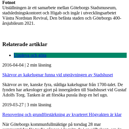
Fotnot
Utställningen är ett samarbete mellan Göteborgs Stadsmuseum,
stadsledningskontoret och Higab och ingår i utvecklingsarbetet
Västra Nordstan Revival, Den befästa staden och Göteborgs 400-
årsjubileum 2021.
Relaterade artiklar
Uppleva och göra
2016-04-04
|
2 min läsning
Skärvor av kakelugnar funna vid utgrävningen av Stadshuset
Skärvor av tre, kanske fyra, ståtliga kakelugnar från 1700-talet. De
fynden har arkeologer gjort på innergården till Stadshuset vid Gustaf
Adolfs Torg. Tanken är att försöka pussla ihop en hel ugn.
2019-03-27
|
3 min läsning
Renovering och grundförstärkning av kvarteret Högvakten är klar
När Göteborgs kommunfullmäktige på torsdag 28 mar