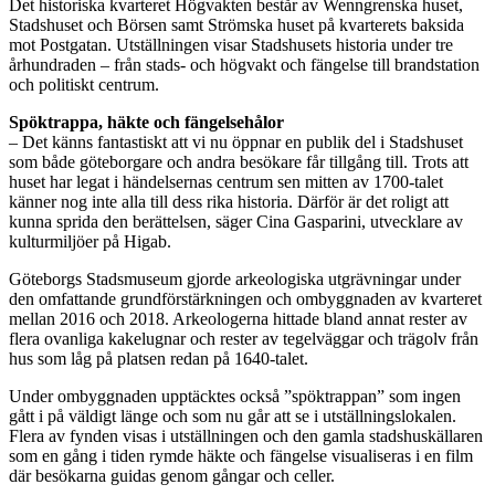
Det historiska kvarteret Högvakten består av Wenngrenska huset,
Stadshuset och Börsen samt Strömska huset på kvarterets baksida
mot Postgatan. Utställningen visar Stadshusets historia under tre
århundraden – från stads- och högvakt och fängelse till brandstation
och politiskt centrum.
Spöktrappa, häkte och fängelsehålor
– Det känns fantastiskt att vi nu öppnar en publik del i Stadshuset
som både göteborgare och andra besökare får tillgång till. Trots att
huset har legat i händelsernas centrum sen mitten av 1700-talet
känner nog inte alla till dess rika historia. Därför är det roligt att
kunna sprida den berättelsen, säger Cina Gasparini, utvecklare av
kulturmiljöer på Higab.
Göteborgs Stadsmuseum gjorde arkeologiska utgrävningar under
den omfattande grundförstärkningen och ombyggnaden av kvarteret
mellan 2016 och 2018. Arkeologerna hittade bland annat rester av
flera ovanliga kakelugnar och rester av tegelväggar och trägolv från
hus som låg på platsen redan på 1640-talet.
Under ombyggnaden upptäcktes också ”spöktrappan” som ingen
gått i på väldigt länge och som nu går att se i utställningslokalen.
Flera av fynden visas i utställningen och den gamla stadshuskällaren
som en gång i tiden rymde häkte och fängelse visualiseras i en film
där besökarna guidas genom gångar och celler.