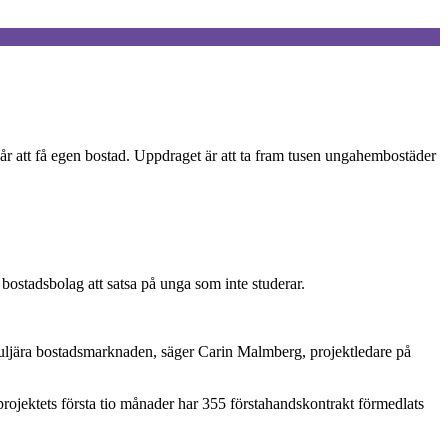
år att få egen bostad. Uppdraget är att ta fram tusen ungahembostäder
ostadsbolag att satsa på unga som inte studerar.
guljära bostadsmarknaden, säger Carin Malmberg, projektledare på
r projektets första tio månader har 355 förstahandskontrakt förmedlats