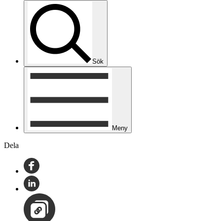
Sök
Meny
Dela