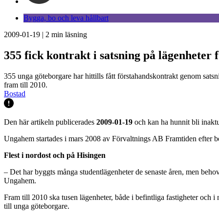
Bygga, bo och leva hållbart
2009-01-19
|
2
min läsning
355 fick kontrakt i satsning på lägenheter 
355 unga göteborgare har hittills fått förstahandskontrakt genom sats
fram till 2010.
Bostad
Den här artikeln publicerades
2009-01-19
och kan ha hunnit bli inaktu
Ungahem startades i mars 2008 av Förvaltnings AB Framtiden efter bes
Flest i nordost och på Hisingen
– Det har byggts många studentlägenheter de senaste åren, men behov
Ungahem.
Fram till 2010 ska tusen lägenheter, både i befintliga fastigheter och 
till unga göteborgare.