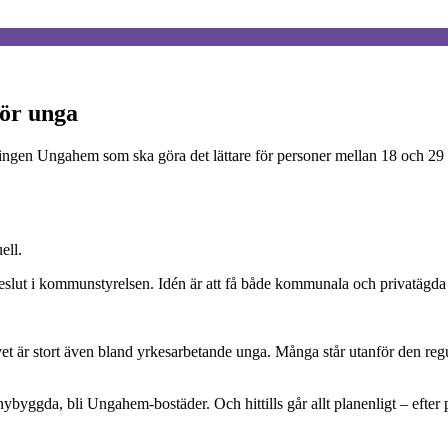
för unga
ningen Ungahem som ska göra det lättare för personer mellan 18 och 29 
ell.
lut i kommunstyrelsen. Idén är att få både kommunala och privatägda b
et är stort även bland yrkesarbetande unga. Många står utanför den re
i nybyggda, bli Ungahem-bostäder. Och hittills går allt planenligt – efte