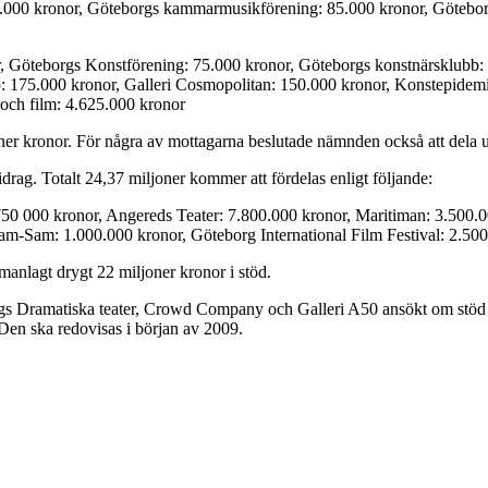
0.000 kronor, Göteborgs kammarmusikförening: 85.000 kronor, Götebo
r, Göteborgs Konstförening: 75.000 kronor, Göteborgs konstnärsklubb:
: 175.000 kronor, Galleri Cosmopolitan: 150.000 kronor, Konstepidemi
och film: 4.625.000 kronor
ljoner kronor. För några av mottagarna beslutade nämnden också att del
rag. Totalt 24,37 miljoner kommer att fördelas enligt följande:
0 000 kronor, Angereds Teater: 7.800.000 kronor, Maritiman: 3.500.00
m-Sam: 1.000.000 kronor, Göteborg International Film Festival: 2.500.
manlagt drygt 22 miljoner kronor i stöd.
s Dramatiska teater, Crowd Company och Galleri A50 ansökt om stöd på t
 Den ska redovisas i början av 2009.