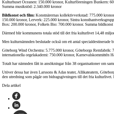
Kulturhuset Oceanen: 150.000 kronor, Kulturföreningen Bunkern: 6
Summa musikstöd: 2.340.000 kronor
Bildkonst och film:
Konstnärernas kollektivverkstad: 775.000 krono
150.000 kronor, Lerverk: 225.000 kronor, Sintra konsthantverksgrupp
Box: 200.000 kronor, Folkets Bio: 700.000 kronor. Summa bildkonst 
Därmed blir kommunens totala stöd till det fria kulturlivet 14,48 mi
Men kulturnämnden beslutade också om ett antal specialdestinerade bid
Göteborg Wind Orchestra: 5.775.000 kronor, Göteborgs Remfabrik: 75
internationella orgelakademi: 750.000 kronor, Karnevalskommittén Ha
Totalt har nämnden fått in ansökningar från 38 organisationer om sam
Utöver dessa har även Larssons & Adas teater, Allikateatern, Göteborg
den utredning som pågår om bidragsgivningen till det fria kulturlivet.
Dela artikel