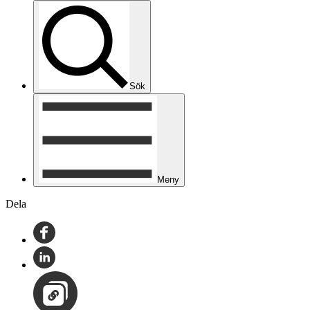
Sök
Meny
Dela