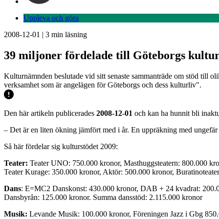
Uppleva och göra
2008-12-01
|
3
min läsning
39 miljoner fördelade till Göteborgs kultur
Kulturnämnden beslutade vid sitt senaste sammanträde om stöd till oli
verksamhet som är angelägen för Göteborgs och dess kulturliv".
Den här artikeln publicerades
2008-12-01
och kan ha hunnit bli inaktu
– Det är en liten ökning jämfört med i år. En uppräkning med ungefär
Så här fördelar sig kulturstödet 2009:
Teater:
Teater UNO: 750.000 kronor, Masthuggsteatern: 800.000 kron
Teater Kurage: 350.000 kronor, Aktör: 500.000 kronor, Buratinoteate
Dans
: E=MC2 Danskonst: 430.000 kronor, DAB + 24 kvadrat: 200.000
Dansbyrån: 125.000 kronor. Summa dansstöd: 2.115.000 kronor
Musik:
Levande Musik: 100.000 kronor, Föreningen Jazz i Gbg 850.0