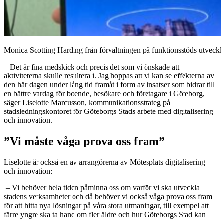
Monica Scotting Harding från förvaltningen på funktionsstöds utveckl
– Det är fina medskick och precis det som vi önskade att
aktiviteterna skulle resultera i. Jag hoppas att vi kan se effekterna av
den här dagen under lång tid framåt i form av insatser som bidrar till
en bättre vardag för boende, besökare och företagare i Göteborg,
säger Liselotte Marcusson, kommunikationsstrateg på
stadsledningskontoret för Göteborgs Stads arbete med digitalisering
och innovation.
”Vi måste våga prova oss fram”
Liselotte är också en av arrangörerna av Mötesplats digitalisering
och innovation:
– Vi behöver hela tiden påminna oss om varför vi ska utveckla
stadens verksamheter och då behöver vi också våga prova oss fram
för att hitta nya lösningar på våra stora utmaningar, till exempel att
färre yngre ska ta hand om fler äldre och hur Göteborgs Stad kan