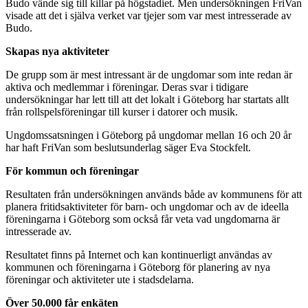
Budo vände sig till killar på högstadiet. Men undersökningen FriVan
visade att det i själva verket var tjejer som var mest intresserade av
Budo.
Skapas nya aktiviteter
De grupp som är mest intressant är de ungdomar som inte redan är
aktiva och medlemmar i föreningar. Deras svar i tidigare
undersökningar har lett till att det lokalt i Göteborg har startats allt
från rollspelsföreningar till kurser i datorer och musik.
Ungdomssatsningen i Göteborg på ungdomar mellan 16 och 20 år
har haft FriVan som beslutsunderlag säger Eva Stockfelt.
För kommun och föreningar
Resultaten från undersökningen används både av kommunens för att
planera fritidsaktiviteter för barn- och ungdomar och av de ideella
föreningarna i Göteborg som också får veta vad ungdomarna är
intresserade av.
Resultatet finns på Internet och kan kontinuerligt användas av
kommunen och föreningarna i Göteborg för planering av nya
föreningar och aktiviteter ute i stadsdelarna.
Över 50.000 får enkäten