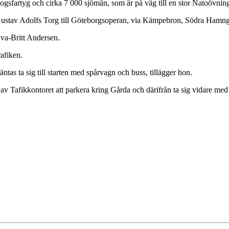
rlogsfartyg och cirka 7 000 sjömän, som är på väg till en stor Natoövning
n Gustav Adolfs Torg till Göteborgsoperan, via Kämpebron, Södra Ham
Eva-Britt Andersen.
afiken.
ntas ta sig till starten med spårvagn och buss, tillägger hon.
afikkontoret att parkera kring Gårda och därifrån ta sig vidare med koll