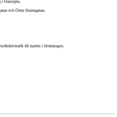
 i Östersjön.
ngatan och Östra Hamngatan.
ektivtrafik till starten i Slottskogen.