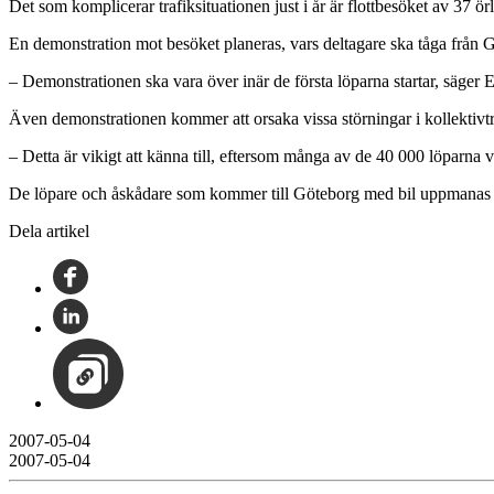
Det som komplicerar trafiksituationen just i år är flottbesöket av 37 ö
En demonstration mot besöket planeras, vars deltagare ska tåga frå
– Demonstrationen ska vara över inär de första löparna startar, säger 
Även demonstrationen kommer att orsaka vissa störningar i kollektivtr
– Detta är vikigt att känna till, eftersom många av de 40 000 löparna vä
De löpare och åskådare som kommer till Göteborg med bil uppmanas av T
Dela artikel
2007-05-04
2007-05-04