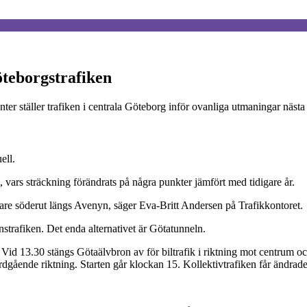
öteborgstrafiken
er ställer trafiken i centrala Göteborg inför ovanliga utmaningar nästa
ell.
vars sträckning förändrats på några punkter jämfört med tidigare år.
dare söderut längs Avenyn, säger Eva-Britt Andersen på Trafikkontoret.
onstrafiken. Det enda alternativet är Götatunneln.
1. Vid 13.30 stängs Götaälvbron av för biltrafik i riktning mot centrum
ående riktning. Starten går klockan 15. Kollektivtrafiken får ändrade 