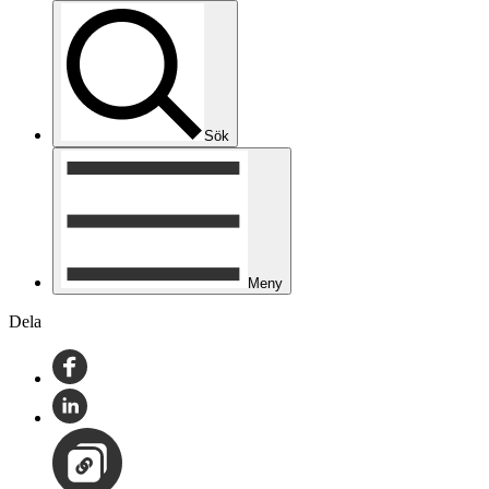
Sök
Meny
Dela