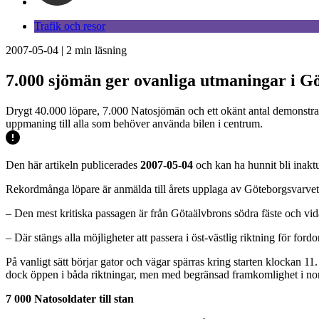
Trafik och resor
2007-05-04
|
2
min läsning
7.000 sjömän ger ovanliga utmaningar i G
Drygt 40.000 löpare, 7.000 Natosjömän och ett okänt antal demonstrant
uppmaning till alla som behöver använda bilen i centrum.
Den här artikeln publicerades
2007-05-04
och kan ha hunnit bli inaktu
Rekordmånga löpare är anmälda till årets upplaga av Göteborgsvarvet, 
– Den mest kritiska passagen är från Götaälvbrons södra fäste och vi
– Där stängs alla möjligheter att passera i öst-västlig riktning för ford
På vanligt sätt börjar gator och vägar spärras kring starten klockan 1
dock öppen i båda riktningar, men med begränsad framkomlighet i nordg
7 000 Natosoldater till stan