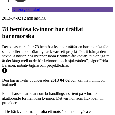
Omsorg och stöd
2013-04-02
|
2
min läsning
78 hemlösa kvinnor har träffat
barnmorska
Det senaste året har 78 hemlösa kvinnor träffat en barnmorska för
samtal eller undersökning, tack vare ett projekt för att främja den
sexuella hälsan hos kvinnor inom Kvinnovårdkedjan. ”I vanliga fall
är det långt mellan de här kvinnorna och sjukvården”, säger Frida
Larsson, initiativtagare och projektledare.
Den här artikeln publicerades
2013-04-02
och kan ha hunnit bli
inaktuell.
Frida Larsson arbetar som behandlingsassistent på Alma, ett
akutboende för hemlösa kvinnor. Det var hon som fick idén till
projektet:
– De här kvinnorna har ofta ett motstånd mot att göra en