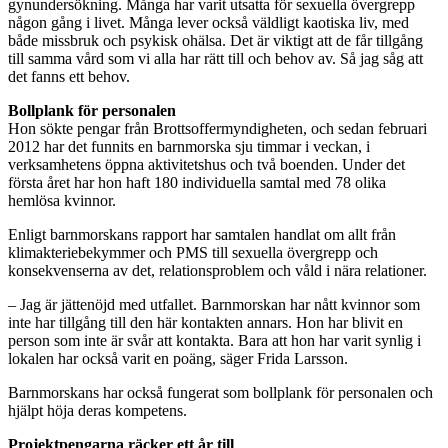
gynundersökning. Många har varit utsatta för sexuella övergrepp
någon gång i livet. Många lever också väldligt kaotiska liv, med
både missbruk och psykisk ohälsa. Det är viktigt att de får tillgång
till samma vård som vi alla har rätt till och behov av. Så jag såg att
det fanns ett behov.
Bollplank för personalen
Hon sökte pengar från Brottsoffermyndigheten, och sedan februari
2012 har det funnits en barnmorska sju timmar i veckan, i
verksamhetens öppna aktivitetshus och två boenden. Under det
första året har hon haft 180 individuella samtal med 78 olika
hemlösa kvinnor.
Enligt barnmorskans rapport har samtalen handlat om allt från
klimakteriebekymmer och PMS till sexuella övergrepp och
konsekvenserna av det, relationsproblem och våld i nära relationer.
– Jag är jättenöjd med utfallet. Barnmorskan har nått kvinnor som
inte har tillgång till den här kontakten annars. Hon har blivit en
person som inte är svår att kontakta. Bara att hon har varit synlig i
lokalen har också varit en poäng, säger Frida Larsson.
Barnmorskans har också fungerat som bollplank för personalen och
hjälpt höja deras kompetens.
Projektpengarna räcker ett år till