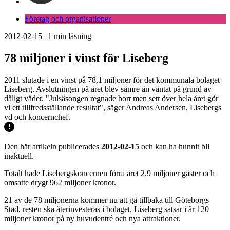
Företag och organisationer
2012-02-15
|
1
min läsning
78 miljoner i vinst för Liseberg
2011 slutade i en vinst på 78,1 miljoner för det kommunala bolaget
Liseberg. Avslutningen på året blev sämre än väntat på grund av
dåligt väder. "Julsäsongen regnade bort men sett över hela året gör
vi ett tillfredsställande resultat", säger Andreas Andersen, Lisebergs
vd och koncernchef.
Den här artikeln publicerades
2012-02-15
och kan ha hunnit bli
inaktuell.
Totalt hade Lisebergskoncernen förra året 2,9 miljoner gäster och
omsatte drygt 962 miljoner kronor.
21 av de 78 miljonerna kommer nu att gå tillbaka till Göteborgs
Stad, resten ska återinvesteras i bolaget. Liseberg satsar i år 120
miljoner kronor på ny huvudentré och nya attraktioner.