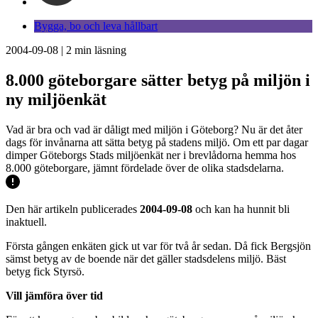
Bygga, bo och leva hållbart
2004-09-08
|
2
min läsning
8.000 göteborgare sätter betyg på miljön i
ny miljöenkät
Vad är bra och vad är dåligt med miljön i Göteborg? Nu är det åter
dags för invånarna att sätta betyg på stadens miljö. Om ett par dagar
dimper Göteborgs Stads miljöenkät ner i brevlådorna hemma hos
8.000 göteborgare, jämnt fördelade över de olika stadsdelarna.
Den här artikeln publicerades
2004-09-08
och kan ha hunnit bli
inaktuell.
Första gången enkäten gick ut var för två år sedan. Då fick Bergsjön
sämst betyg av de boende när det gäller stadsdelens miljö. Bäst
betyg fick Styrsö.
Vill jämföra över tid