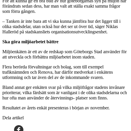
För att kunna ge en bra bild av hur göteborgarnas syn på miljön har
förändrats sedan dess, har man valt att ställa exakt samma frågor
som förra gången.
– Tanken är inte bara att vi ska kunna jämföra hur det ligger till i
olika stadsdelar, utan också hur det ser ut över tid, säger Niklas
Halleröd på stadskansliets organisationsutvecklingsenhet.
Ska göra miljöarbetet bättre
Miljöenkäten är ett av de redskap som Göteborgs Stad använder för
att utveckla och förbättra miljöarbetet inom staden.
Flera berörda förvaltningar och bolag, som till exempel
trafiknämnden och Renova, har därför medverkat i enkätens
utformning och tar även del av de inkommande svaren.
Bland annat ger enkäten svar på vilka miljöfrågor stadens invånare
prioriterar, vilka färdsätt som är vanligast i de olika stadsdelarna och
hur ofta man använder de återvinnings- platser som finns.
Resultatet av årets enkät presenteras i början av november.
Dela artikel