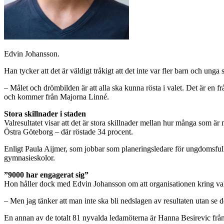
Edvin Johansson.
Han tycker att det är väldigt tråkigt att det inte var fler barn och unga
– Målet och drömbilden är att alla ska kunna rösta i valet. Det är e
och kommer från Majorna Linné.
Stora skillnader i staden
Valresultatet visar att det är stora skillnader mellan hur många som är
Östra Göteborg – där röstade 34 procent.
Enligt Paula Aijmer, som jobbar som planeringsledare för ungdomsfull
gymnasieskolor.
”9000 har engagerat sig”
Hon håller dock med Edvin Johansson om att organisationen kring valet
– Men jag tänker att man inte ska bli nedslagen av resultaten utan se d
En annan av de totalt 81 nyvalda ledamöterna är Hanna Besirevic från 