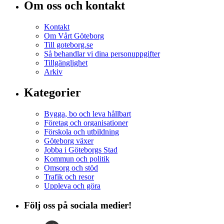
Om oss och kontakt
Kontakt
Om Vårt Göteborg
Till goteborg.se
Så behandlar vi dina personuppgifter
Tillgänglighet
Arkiv
Kategorier
Bygga, bo och leva hållbart
Företag och organisationer
Förskola och utbildning
Göteborg växer
Jobba i Göteborgs Stad
Kommun och politik
Omsorg och stöd
Trafik och resor
Uppleva och göra
Följ oss på sociala medier!