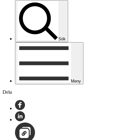
Sök
Meny
Dela