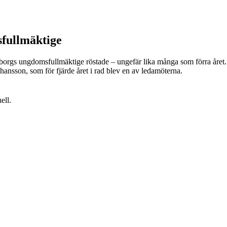
sfullmäktige
eborgs ungdomsfullmäktige röstade – ungefär lika många som förra året. 
ansson, som för fjärde året i rad blev en av ledamöterna.
ell.