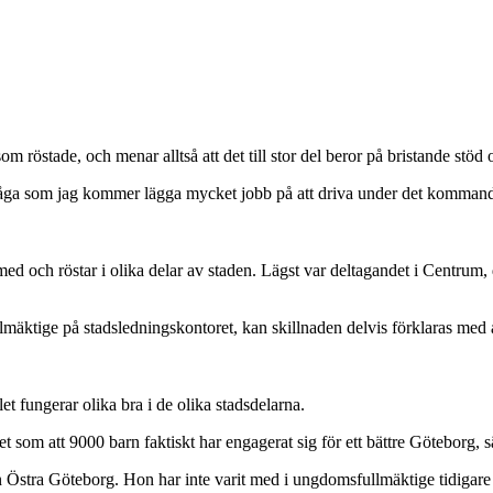
 som röstade, och menar alltså att det till stor del beror på bristande stö
n fråga som jag kommer lägga mycket jobb på att driva under det komman
 med och röstar i olika delar av staden. Lägst var deltagandet i Centrum,
mäktige på stadsledningskontoret, kan skillnaden delvis förklaras med 
 fungerar olika bra i de olika stadsdelarna.
et som att 9000 barn faktiskt har engagerat sig för ett bättre Göteborg, 
Östra Göteborg. Hon har inte varit med i ungdomsfullmäktige tidigare oc