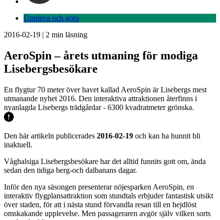
Uppleva och göra
2016-02-19
|
2
min läsning
AeroSpin – årets utmaning för modiga
Lisebergsbesökare
En flygtur 70 meter över havet kallad AeroSpin är Lisebergs mest
utmanande nyhet 2016. Den interaktiva attraktionen återfinns i
nyanlagda Lisebergs trädgårdar - 6300 kvadratmeter grönska.
Den här artikeln publicerades
2016-02-19
och kan ha hunnit bli
inaktuell.
Våghalsiga Lisebergsbesökare har det alltid funnits gott om, ända
sedan den tidiga berg-och dalbanans dagar.
Inför den nya säsongen presenterar nöjesparken AeroSpin, en
interaktiv flygplansattraktion som stundtals erbjuder fantastisk utsikt
över staden, för att i nästa stund förvandla resan till en hejdlöst
omskakande upplevelse. Men passageraren avgör själv vilken sorts