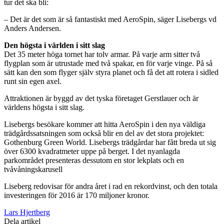
tur det ska bli:
– Det är det som är så fantastiskt med AeroSpin, säger Lisebergs vd
Anders Andersen.
Den högsta i världen i sitt slag
Det 35 meter höga tornet har tolv armar. På varje arm sitter två
flygplan som är utrustade med två spakar, en för varje vinge. På så
sätt kan den som flyger själv styra planet och få det att rotera i sidled
runt sin egen axel.
Attraktionen är byggd av det tyska företaget Gerstlauer och är
världens högsta i sitt slag.
Lisebergs besökare kommer att hitta AeroSpin i den nya väldiga
trädgårdssatsningen som också blir en del av det stora projektet:
Gothenburg Green World. Lisebergs trädgårdar har fått breda ut sig
över 6300 kvadratmeter uppe på berget. I det nyanlagda
parkområdet presenteras dessutom en stor lekplats och en
tvåvåningskarusell
Liseberg redovisar för andra året i rad en rekordvinst, och den totala
investeringen för 2016 är 170 miljoner kronor.
Lars Hjertberg
Dela artikel