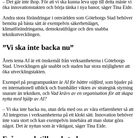
– Det går inte ihop. För att vi ska kunna leva upp till detta måste vi
öka innovationstakten och börja tänka i nya banor, säger Tina Eide.
Andra stora förändringar i omvärlden som Göteborgs Stad behöver
bemöta på bästa sätt är exempelvis säkerhetsläget,
klimatförändringarna, demokratifrågor och den snabba
teknikutvecklingen.
”Vi ska inte backa nu”
Årets tema AI är ett önskemål från verksamheterna i Göteborgs
Stad. Utvecklingen går snabbt och staden har stora möjligheter att
öka utvecklingstakten.
Exempel på programpunkter är
AI för bättre välfärd,
som bjuder på
en internationell utblick och framhåller vikten av strategisk styrning
snarare än tekniken, och
Vad krävs av en organisation för att skapa
nytta med hjälp av AI?
– Vi ska inte backa nu, utan dela med oss av våra erfarenheter så att
AI integreras i verksamheterna på ett klokt sätt. Innovation behöver
inte vara stort och kan exempelvis innebära att man slutar göra
något. Det är nyttan som är viktigast, säger Tina Eide.