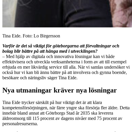
Tina Eide. Foto: Lo Birgersson
Varför är det så viktigt för göteborgarna att förvaltningar och
bolag blir bättre på att hänga med i utvecklingen?
– Med hjälp av digitala och innovativa lösningar kan vi både
effektivisera och utveckla verksamheterna i form av att till exempel
erbjuda en mer likvärdig service till alla.
När vi samlas undersöker vi
också hur vi kan bli ännu bättre på att involvera och gynna boende,
besökare och näringsliv
säger Tina Eide.
Nya utmaningar kräver nya lösningar
Tina Eide trycker särskilt på hur viktigt det är att klara
kompetensförsörjningen, när färre yngre ska försörja fler äldre. Detta
innebär bland annat att Göteborgs Stad år 2035 ska leverera
äldreomsorg till 115 procent av dagens nivåer med 75 procent av
personalresurserna.