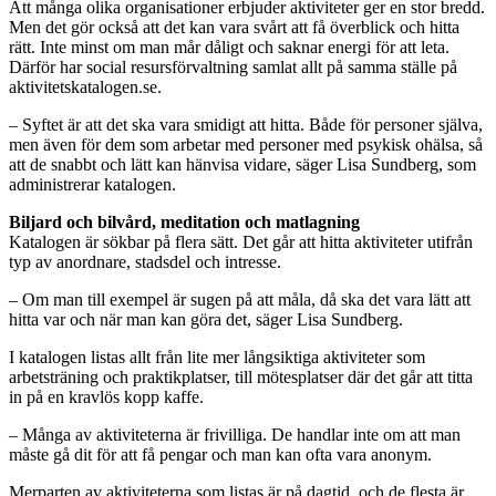
Att många olika organisationer erbjuder aktiviteter ger en stor bredd.
Men det gör också att det kan vara svårt att få överblick och hitta
rätt. Inte minst om man mår dåligt och saknar energi för att leta.
Därför har social resursförvaltning samlat allt på samma ställe på
aktivitetskatalogen.se.
– Syftet är att det ska vara smidigt att hitta. Både för personer själva,
men även för dem som arbetar med personer med psykisk ohälsa, så
att de snabbt och lätt kan hänvisa vidare, säger Lisa Sundberg, som
administrerar katalogen.
Biljard och bilvård, meditation och matlagning
Katalogen är sökbar på flera sätt. Det går att hitta aktiviteter utifrån
typ av anordnare, stadsdel och intresse.
– Om man till exempel är sugen på att måla, då ska det vara lätt att
hitta var och när man kan göra det, säger Lisa Sundberg.
I katalogen listas allt från lite mer långsiktiga aktiviteter som
arbetsträning och praktikplatser, till mötesplatser där det går att titta
in på en kravlös kopp kaffe.
– Många av aktiviteterna är frivilliga. De handlar inte om att man
måste gå dit för att få pengar och man kan ofta vara anonym.
Merparten av aktiviteterna som listas är på dagtid, och de flesta är