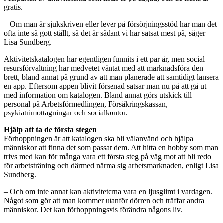
gratis.
– Om man är sjukskriven eller lever på försörjningsstöd har man det
ofta inte så gott ställt, så det är sådant vi har satsat mest på, säger
Lisa Sundberg.
Aktivitetskatalogen har egentligen funnits i ett par år, men social
resursförvaltning har medvetet väntat med att marknadsföra den
brett, bland annat på grund av att man planerade att samtidigt lansera
en app. Eftersom appen blivit försenad satsar man nu på att gå ut
med information om katalogen. Bland annat görs utskick till
personal på Arbetsförmedlingen, Försäkringskassan,
psykiatrimottagningar och socialkontor.
Hjälp att ta de första stegen
Förhoppningen är att katalogen ska bli välanvänd och hjälpa
människor att finna det som passar dem. Att hitta en hobby som man
trivs med kan för många vara ett första steg på väg mot att bli redo
för arbetsträning och därmed närma sig arbetsmarknaden, enligt Lisa
Sundberg.
– Och om inte annat kan aktiviteterna vara en ljusglimt i vardagen.
Något som gör att man kommer utanför dörren och träffar andra
människor. Det kan förhoppningsvis förändra någons liv.