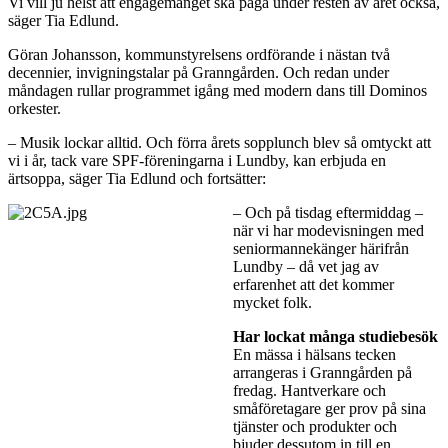
Vi vill ju helst att engagemanget ska pågå under resten av året också,
säger Tia Edlund.
Göran Johansson, kommunstyrelsens ordförande i nästan två
decennier, invigningstalar på Granngården. Och redan under
måndagen rullar programmet igång med modern dans till Dominos
orkester.
– Musik lockar alltid. Och förra årets sopplunch blev så omtyckt att
vi i år, tack vare SPF-föreningarna i Lundby, kan erbjuda en
ärtsoppa, säger Tia Edlund och fortsätter:
– Och på tisdag eftermiddag –
när vi har modevisningen med
seniormannekänger härifrån
Lundby – då vet jag av
erfarenhet att det kommer
mycket folk.
Har lockat många studiebesök
En mässa i hälsans tecken
arrangeras i Granngården på
fredag. Hantverkare och
småföretagare ger prov på sina
tjänster och produkter och
bjuder dessutom in till en