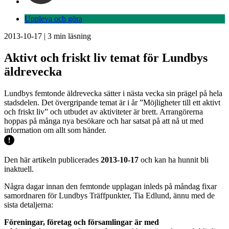
Uppleva och göra
2013-10-17
|
3
min läsning
Aktivt och friskt liv temat för Lundbys
äldrevecka
Lundbys femtonde äldrevecka sätter i nästa vecka sin prägel på hela
stadsdelen. Det övergripande temat är i år ”Möjligheter till ett aktivt
och friskt liv” och utbudet av aktiviteter är brett. Arrangörerna
hoppas på många nya besökare och har satsat på att nå ut med
information om allt som händer.
Den här artikeln publicerades
2013-10-17
och kan ha hunnit bli
inaktuell.
Några dagar innan den femtonde upplagan inleds på måndag fixar
samordnaren för Lundbys Träffpunkter, Tia Edlund, ännu med de
sista detaljerna:
Föreningar, företag och församlingar är med