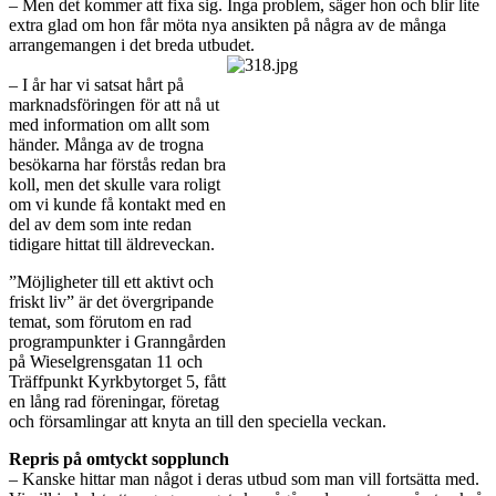
– Men det kommer att fixa sig. Inga problem, säger hon och blir lite
extra glad om hon får möta nya ansikten på några av de många
arrangemangen i det breda utbudet.
– I år har vi satsat hårt på
marknadsföringen för att nå ut
med information om allt som
händer. Många av de trogna
besökarna har förstås redan bra
koll, men det skulle vara roligt
om vi kunde få kontakt med en
del av dem som inte redan
tidigare hittat till äldreveckan.
”Möjligheter till ett aktivt och
friskt liv” är det övergripande
temat, som förutom en rad
programpunkter i Granngården
på Wieselgrensgatan 11 och
Träffpunkt Kyrkbytorget 5, fått
en lång rad föreningar, företag
och församlingar att knyta an till den speciella veckan.
Repris på omtyckt sopplunch
– Kanske hittar man något i deras utbud som man vill fortsätta med.