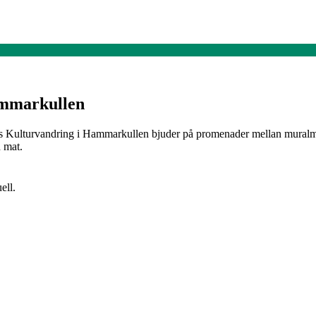
ammarkullen
ets Kulturvandring i Hammarkullen bjuder på promenader mellan muralmål
 mat.
ell.