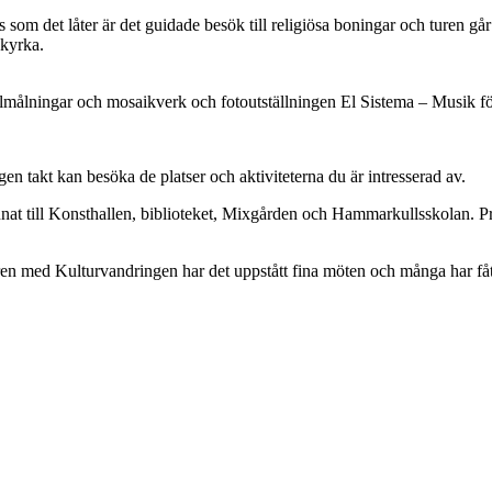
 som det låter är det guidade besök till religiösa boningar och turen gå
 kyrka.
ålningar och mosaikverk och fotoutställningen El Sistema – Musik fö
 egen takt kan besöka de platser och aktiviteterna du är intresserad av.
nnat till Konsthallen, biblioteket, Mixgården och Hammarkullsskolan. P
åren med Kulturvandringen har det uppstått fina möten och många har fåt