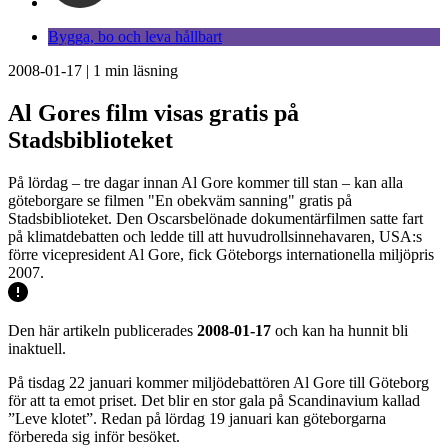
Bygga, bo och leva hållbart
2008-01-17
|
1
min läsning
Al Gores film visas gratis på
Stadsbiblioteket
På lördag – tre dagar innan Al Gore kommer till stan – kan alla
göteborgare se filmen "En obekväm sanning" gratis på
Stadsbiblioteket. Den Oscarsbelönade dokumentärfilmen satte fart
på klimatdebatten och ledde till att huvudrollsinnehavaren, USA:s
förre vicepresident Al Gore, fick Göteborgs internationella miljöpris
2007.
Den här artikeln publicerades
2008-01-17
och kan ha hunnit bli
inaktuell.
På tisdag 22 januari kommer miljödebattören Al Gore till Göteborg
för att ta emot priset. Det blir en stor gala på Scandinavium kallad
”Leve klotet”. Redan på lördag 19 januari kan göteborgarna
förbereda sig inför besöket.