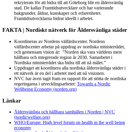
rekryterats för att bidra till att Göteborg blir en åldersvänlig
stad. De kallas Framtidsutvecklare och har varierande
bakgrunder, åldrar, kunskaper och erfarenheter.
Framtidsutvecklarna bidrar ideellt i arbetet.
FAKTA | Nordiskt nätverk för Åldersvänliga städer
Koordineras av Nordens välfärdscenter. Nordens
välfärdscenter arbetar på uppdrag av nordiska ministerrådet,
och gemensam vision är: ”Norden ska vara världens mest
hållbara och integrerade region år 2030. Samarbetet i
Nordiska ministerrådet ska bidra till att nå målet.”
Uppdraget att koordinera alla nordiska åldersvänliga städer i
ett nätverk är en del i arbetet med att nå visionen.
NVC har även tagit fram en rapport för att stötta de nordiska
regeringarna i utvecklingsarbetet:
Towards a Nordic
Wellbeing Economy (norden.org)
Länkar
Åldersvänliga och hållbara samhällen i Norden | NVC
(nordicwelfare.org)
WHO/Europe: High level forum on health in the well being
economy