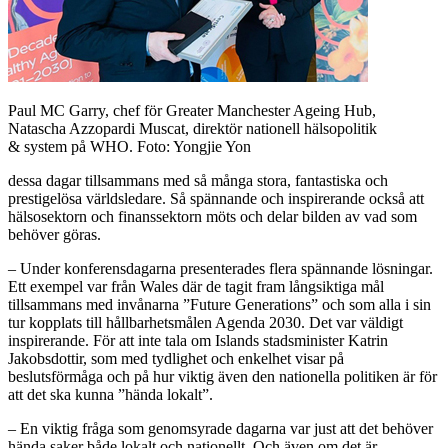
Paul MC Garry, chef för Greater Manchester Ageing Hub,
Natascha Azzopardi Muscat, direktör nationell hälsopolitik
& system på WHO. Foto: Yongjie Yon
dessa dagar tillsammans med så många stora, fantastiska och
prestigelösa världsledare. Så spännande och inspirerande också att
hälsosektorn och finanssektorn möts och delar bilden av vad som
behöver göras.
– Under konferensdagarna presenterades flera spännande lösningar.
Ett exempel var från Wales där de tagit fram långsiktiga mål
tillsammans med invånarna ”Future Generations” och som alla i sin
tur kopplats till hållbarhetsmålen Agenda 2030. Det var väldigt
inspirerande. För att inte tala om Islands stadsminister Katrin
Jakobsdottir, som med tydlighet och enkelhet visar på
beslutsförmåga och på hur viktig även den nationella politiken är för
att det ska kunna ”hända lokalt”.
– En viktig fråga som genomsyrade dagarna var just att det behöver
hända saker både lokalt och nationellt. Och även om det är