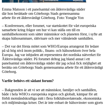
Emma Matsson i ett panelsamtal om åldersvänliga städer
där hon berättade om Göteborgs Stads gemensamma
arbete för ett åldersvänligt Göteborg. Foto: Yongjie Yon
– Konferensen, eller forumet, var startskottet för vårt europeiska
samarbete kring frågor om hur vi kan ställa om till en
samhällsekonomi som sätter människor och planeten först, i syfte att
skapa hälsosammare, rättvisare och mer välmående samhällen.
– Det var det första mötet som WHO/Europa arrangerat för ledare
på så hög nivå inom politik-, finans- och hälsosektorn över hela
Europa. Jag var inbjuden att representera det nordiska nätverket för
Åldersvänliga städer. På forumet deltog jag bland annat i ett
panelsamtal om åldersvänliga städer där jag också fick möjlighet att
berätta om Göteborgs Stads gemensamma arbete för ett åldersvänligt
Göteborg.
Varför behövs ett sådant forum?
– Bakgrunden är att vi ser att människor, familjer och samhällen,
både i hela WHO:s europeiska region och globalt, kämpar för att
förbli motståndskraftiga mitt i flera folkhälsorelaterade, ekonomiska
och miljömässiga kriser. Det är inte enbart de hälsovinster som gjorts