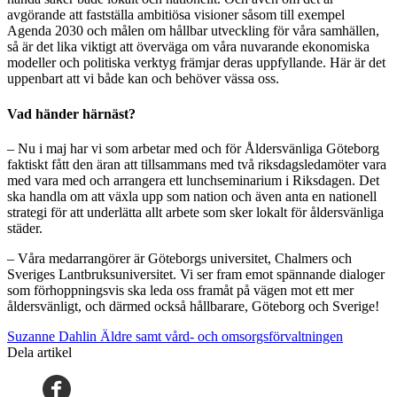
avgörande att fastställa ambitiösa visioner såsom till exempel
Agenda 2030 och målen om hållbar utveckling för våra samhällen,
så är det lika viktigt att överväga om våra nuvarande ekonomiska
modeller och politiska verktyg främjar deras uppfyllande. Här är det
uppenbart att vi både kan och behöver vässa oss.
Vad händer härnäst?
– Nu i maj har vi som arbetar med och för Åldersvänliga Göteborg
faktiskt fått den äran att tillsammans med två riksdagsledamöter vara
med vara med och arrangera ett lunchseminarium i Riksdagen. Det
ska handla om att växla upp som nation och även anta en nationell
strategi för att underlätta allt arbete som sker lokalt för åldersvänliga
städer.
– Våra medarrangörer är Göteborgs universitet, Chalmers och
Sveriges Lantbruksuniversitet. Vi ser fram emot spännande dialoger
som förhoppningsvis ska leda oss framåt på vägen mot ett mer
åldersvänligt, och därmed också hållbarare, Göteborg och Sverige!
Suzanne Dahlin Äldre samt vård- och omsorgsförvaltningen
Dela artikel