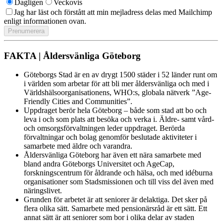
Dagligen
Veckovis
Jag har läst och förstått att min mejladress delas med Mailchimp
enligt informationen ovan.
FAKTA | Åldersvänliga Göteborg
Göteborgs Stad är en av drygt 1500 städer i 52 länder runt om
i världen som arbetar för att bli mer åldersvänliga och med i
Världshälsoorganisationens, WHO:s, globala nätverk ”Age-
Friendly Cities and Communities”.
Uppdraget berör hela Göteborg – både som stad att bo och
leva i och som plats att besöka och verka i. Äldre- samt vård-
och omsorgsförvaltningen leder uppdraget. Berörda
förvaltningar och bolag genomför beslutade aktiviteter i
samarbete med äldre och varandra.
Åldersvänliga Göteborg har även ett nära samarbete med
bland andra Göteborgs Universitet och AgeCap,
forskningscentrum för åldrande och hälsa, och med idéburna
organisationer som Stadsmissionen och till viss del även med
näringslivet.
Grunden för arbetet är att seniorer är delaktiga. Det sker på
flera olika sätt. Samarbete med pensionärsråd är ett sätt. Ett
annat sätt är att seniorer som bor i olika delar av staden