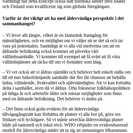
Samtidigt har detta koncept också nått nordiska länder med Island
och Finland som kvalificerar sig som globala föregångare.
Varför är det viktigt att ha med åldervänliga perspektiv i det
sammanhanget?
– Vi lever allt längre, vilket är en fantastisk framgång för
mänskligheten, och en möjlighet om vi väljer att se det så och tar
vara på potentialen. Samtidigt är vi alla väl medvetna om att en
åldrande befolkning också kommer att påverka vårt
välfärdssamhälle. Vi kommer till exempel att få svårt att få våra
välfärdstjänster att räcka till om vi fortsätter som idag.
– Vi vet också att vi åldras ojämlikt och behöver helt enkelt ställa om
till ett mer hälsofrämjande samhälle där fler får chansen att behålla
hälsa, välmående, livskvalitet och självständighet. Att vi kan fortsätta
delta i samhället, även då vi åldras. Ofta fokuserar folkhälsopolitiken
på tidiga år och arbetsför ålder och missar möjligheter som finns
med en åldrande befolkning. Det behöver vi ändra på.
– Det finns också goda evidens för att åldersvänliga
tillvägagångssätt kan förbättra de platser vi alla bor på, göra oss
friskare och lyckligare. Så vi måste utveckla åldersvänliga planer
både på nationell och lokal nivå. WHO erbjuder en evidensbaserad
modell för ådersvänliga städer att ta sig an utmaningen tillsammans