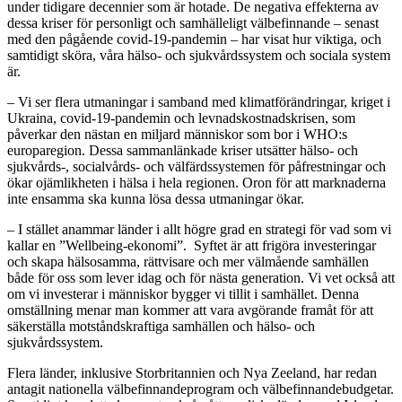
under tidigare decennier som är hotade. De negativa effekterna av
dessa kriser för personligt och samhälleligt välbefinnande – senast
med den pågående covid-19-pandemin – har visat hur viktiga, och
samtidigt sköra, våra hälso- och sjukvårdssystem och sociala system
är.
– Vi ser flera utmaningar i samband med klimatförändringar, kriget i
Ukraina, covid-19-pandemin och levnadskostnadskrisen, som
påverkar den nästan en miljard människor som bor i WHO:s
europaregion. Dessa sammanlänkade kriser utsätter hälso- och
sjukvårds-, socialvårds- och välfärdssystemen för påfrestningar och
ökar ojämlikheten i hälsa i hela regionen. Oron för att marknaderna
inte ensamma ska kunna lösa dessa utmaningar ökar.
– I stället anammar länder i allt högre grad en strategi för vad som vi
kallar en ”Wellbeing-ekonomi”. Syftet är att frigöra investeringar
och skapa hälsosamma, rättvisare och mer välmående samhällen
både för oss som lever idag och för nästa generation. Vi vet också att
om vi investerar i människor bygger vi tillit i samhället. Denna
omställning menar man kommer att vara avgörande framåt för att
säkerställa motståndskraftiga samhällen och hälso- och
sjukvårdssystem.
Flera länder, inklusive Storbritannien och Nya Zeeland, har redan
antagit nationella välbefinnandeprogram och välbefinnandebudgetar.