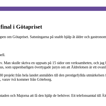
final i Götapriset
ampen om Götapriset. Satsningarna på snabb hjälp åt äldre och gastronom
ell.
älv. Man skulle skriva en uppsats på 15 sidor om verksamheten, och jag 
us, som uppenbarligen övertygade juryn om att Äldrelotsen är ett ovanl
projekt från hela landet anmäldes till den prestigefyllda utmärkelsen fö
kt, varav två kommer från Göteborg.
taden och Majorna att få den hjälp de behöver. Ett telefonsamtal till Äl