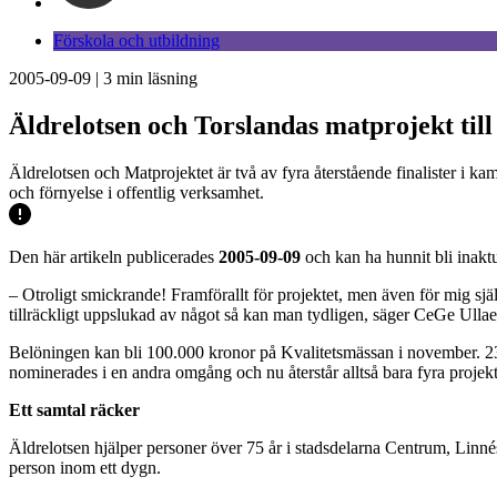
Förskola och utbildning
2005-09-09
|
3
min läsning
Äldrelotsen och Torslandas matprojekt till 
Äldrelotsen och Matprojektet är två av fyra återstående finalister i k
och förnyelse i offentlig verksamhet.
Den här artikeln publicerades
2005-09-09
och kan ha hunnit bli inaktu
– Otroligt smickrande! Framförallt för projektet, men även för mig sj
tillräckligt uppslukad av något så kan man tydligen, säger CeGe Ullae
Belöningen kan bli 100.000 kronor på Kvalitetsmässan i november. 230 
nominerades i en andra omgång och nu återstår alltså bara fyra proje
Ett samtal räcker
Äldrelotsen hjälper personer över 75 år i stadsdelarna Centrum, Linnés
person inom ett dygn.