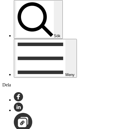
Sök
Meny
Dela