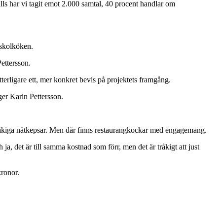
tills har vi tagit emot 2.000 samtal, 40 procent handlar om
 skolköken.
Pettersson.
rligare ett, mer konkret bevis på projektets framgång.
äger Karin Pettersson.
 tråkiga nätkepsar. Men där finns restaurangkockar med engagemang.
ja, det är till samma kostnad som förr, men det är tråkigt att just
kronor.