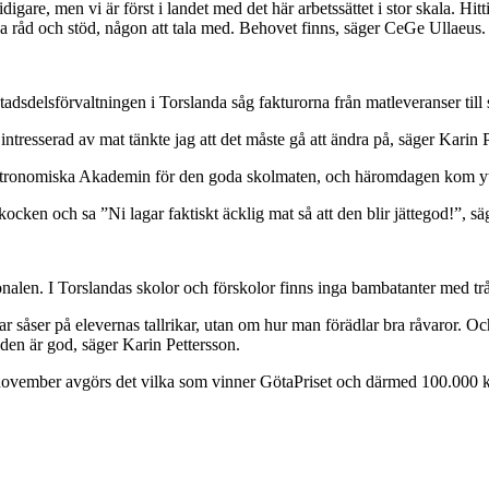
digare, men vi är först i landet med det här arbetssättet i stor skala. Hit
a råd och stöd, någon att tala med. Behovet finns, säger CeGe Ullaeus.
dsdelsförvaltningen i Torslanda såg fakturorna från matleveranser till
intresserad av mat tänkte jag att det måste gå att ändra på, säger Karin 
astronomiska Akademin för den goda skolmaten, och häromdagen kom ytte
kocken och sa ”Ni lagar faktiskt äcklig mat så att den blir jättegod!”, s
rsonalen. I Torslandas skolor och förskolor finns inga bambatanter med
r såser på elevernas tallrikar, utan om hur man förädlar bra råvaror. Och 
 den är god, säger Karin Pettersson.
10 november avgörs det vilka som vinner GötaPriset och därmed 100.000 