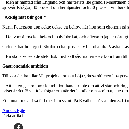
– Idén är hämtad från England och har testats lite grand i Mälardalen ti
sjukvårdsfrågor, 30 procent om hemtjänsten och 30 procent vill bara h
”Äcklig mat blir god!”
Karin Pettersson upptäckte också ett behov, när hon som ekonom på sta
– Det var så mycket hel- och halvfabrikat, och eftersom jag är nördigt 
Och det har hon gjort. Skolorna har prisats av bland andra Västra G
– En skola serverade stekt fisk med kall sås, när en elev kom fram till 
Gastronomisk ambition
Till stor del handlar Matprojektet om att höja yrkesstoltheten hos pe
– Att ha en gastronomisk ambition handlar inte om att vi står och ringla
priset är det första folk frågar om när det handlar om skolmat, inte om
Ett annat pris är i så fall mer intressant. På Kvalitetsmässan den 8-
Anders Egle
Dela artikel