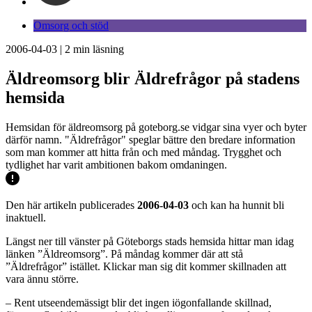
Omsorg och stöd
2006-04-03
|
2
min läsning
Äldreomsorg blir Äldrefrågor på stadens
hemsida
Hemsidan för äldreomsorg på goteborg.se vidgar sina vyer och byter
därför namn. "Äldrefrågor" speglar bättre den bredare information
som man kommer att hitta från och med måndag. Trygghet och
tydlighet har varit ambitionen bakom omdaningen.
Den här artikeln publicerades
2006-04-03
och kan ha hunnit bli
inaktuell.
Längst ner till vänster på Göteborgs stads hemsida hittar man idag
länken ”Äldreomsorg”. På måndag kommer där att stå
”Äldrefrågor” istället. Klickar man sig dit kommer skillnaden att
vara ännu större.
– Rent utseendemässigt blir det ingen iögonfallande skillnad,