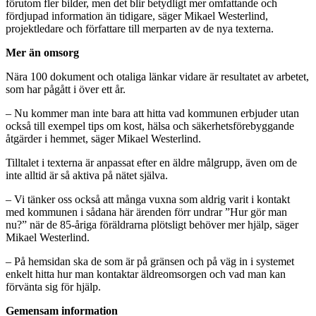
förutom fler bilder, men det blir betydligt mer omfattande och
fördjupad information än tidigare, säger Mikael Westerlind,
projektledare och författare till merparten av de nya texterna.
Mer än omsorg
Nära 100 dokument och otaliga länkar vidare är resultatet av arbetet,
som har pågått i över ett år.
– Nu kommer man inte bara att hitta vad kommunen erbjuder utan
också till exempel tips om kost, hälsa och säkerhetsförebyggande
åtgärder i hemmet, säger Mikael Westerlind.
Tilltalet i texterna är anpassat efter en äldre målgrupp, även om de
inte alltid är så aktiva på nätet själva.
– Vi tänker oss också att många vuxna som aldrig varit i kontakt
med kommunen i sådana här ärenden förr undrar ”Hur gör man
nu?” när de 85-åriga föräldrarna plötsligt behöver mer hjälp, säger
Mikael Westerlind.
– På hemsidan ska de som är på gränsen och på väg in i systemet
enkelt hitta hur man kontaktar äldreomsorgen och vad man kan
förvänta sig för hjälp.
Gemensam information