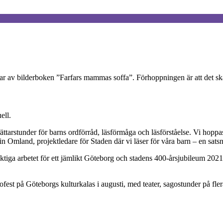
lar av bilderboken ”Farfars mammas soffa”. Förhoppningen är att det ska l
ell.
erättarstunder för barns ordförråd, läsförmåga och läsförståelse. Vi hopp
lin Omland, projektledare för Staden där vi läser för våra barn – en sa
ktiga arbetet för ett jämlikt Göteborg och stadens 400-årsjubileum 202
est på Göteborgs kulturkalas i augusti, med teater, sagostunder på flera