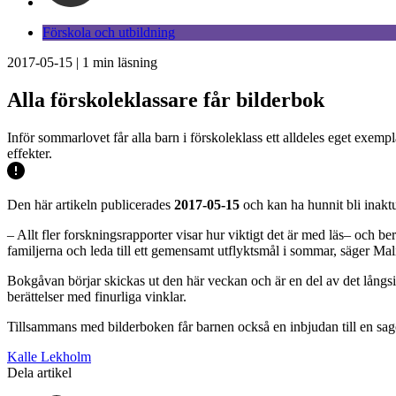
Förskola och utbildning
2017-05-15
|
1
min läsning
Alla förskoleklassare får bilderbok
Inför sommarlovet får alla barn i förskoleklass ett alldeles eget exemp
effekter.
Den här artikeln publicerades
2017-05-15
och kan ha hunnit bli inaktu
– Allt fler forskningsrapporter visar hur viktigt det är med läs– och b
familjerna och leda till ett gemensamt utflyktsmål i sommar, säger Ma
Bokgåvan börjar skickas ut den här veckan och är en del av det långsi
berättelser med finurliga vinklar.
Tillsammans med bilderboken får barnen också en inbjudan till en sagof
Kalle Lekholm
Dela artikel