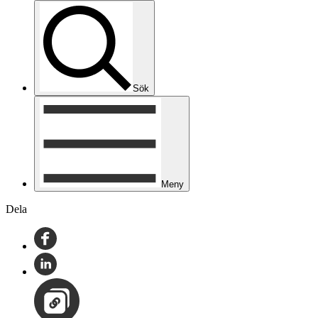
Sök
Meny
Dela