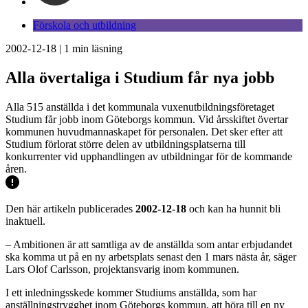
Förskola och utbildning
2002-12-18
|
1
min läsning
Alla övertaliga i Studium får nya jobb
Alla 515 anställda i det kommunala vuxenutbildningsföretaget
Studium får jobb inom Göteborgs kommun. Vid årsskiftet övertar
kommunen huvudmannaskapet för personalen. Det sker efter att
Studium förlorat större delen av utbildningsplatserna till
konkurrenter vid upphandlingen av utbildningar för de kommande
åren.
Den här artikeln publicerades
2002-12-18
och kan ha hunnit bli
inaktuell.
– Ambitionen är att samtliga av de anställda som antar erbjudandet
ska komma ut på en ny arbetsplats senast den 1 mars nästa år, säger
Lars Olof Carlsson, projektansvarig inom kommunen.
I ett inledningsskede kommer Studiums anställda, som har
anställningstrygghet inom Göteborgs kommun, att höra till en ny