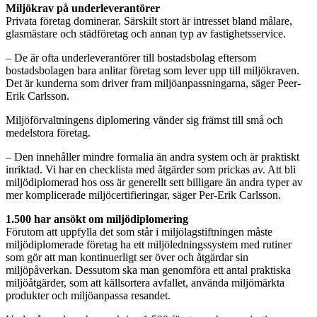
Miljökrav på underleverantörer
Privata företag dominerar. Särskilt stort är intresset bland målare,
glasmästare och städföretag och annan typ av fastighetsservice.
– De är ofta underleverantörer till bostadsbolag eftersom
bostadsbolagen bara anlitar företag som lever upp till miljökraven.
Det är kunderna som driver fram miljöanpassningarna, säger Peer-
Erik Carlsson.
Miljöförvaltningens diplomering vänder sig främst till små och
medelstora företag.
– Den innehåller mindre formalia än andra system och är praktiskt
inriktad. Vi har en checklista med åtgärder som prickas av. Att bli
miljödiplomerad hos oss är generellt sett billigare än andra typer av
mer komplicerade miljöcertifieringar, säger Per-Erik Carlsson.
1.500 har ansökt om miljödiplomering
Förutom att uppfylla det som står i miljölagstiftningen måste
miljödiplomerade företag ha ett miljöledningssystem med rutiner
som gör att man kontinuerligt ser över och åtgärdar sin
miljöpåverkan. Dessutom ska man genomföra ett antal praktiska
miljöåtgärder, som att källsortera avfallet, använda miljömärkta
produkter och miljöanpassa resandet.