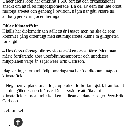
Under årens lopp har omkring 1.500 företag och organisationer
ansökt om att få bli miljödiplomerade. En del av dem har inte orkat
fullfölja arbetet och genomgå revision, några har gått vidare till
andra typer av miljöcertifieringar.
Oklar klimateffekt
Hittills har diplomeringen gällt ett år i taget, men nu ska de som
kommit i gång ordentligt med sitt miljöarbete kunna få giltigheten
förlängd.
– Hos dessa företag blir revisionsbesöken också färre. Men man
måste fortfarande göra uppföljningsrapporter och uppdatera
miljöplanen varje år, säger Peer-Erik Carlsson.
Idag vet ingen om miljödiplomeringarna har åstadkommit någon
klimateffekt.
– Nej, men vi planerar att följa upp olika förbrukningstal, framförallt
när det gäller el- och bränsle. Det är svårare att räkna ut
klimateffekten av att minskat kemikalieanvändande, säger Peer-Erik
Carlsson.
Dela artikel