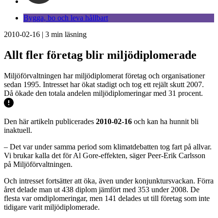
Bygga, bo och leva hållbart
2010-02-16
|
3
min läsning
Allt fler företag blir miljödiplomerade
Miljöförvaltningen har miljödiplomerat företag och organisationer
sedan 1995. Intresset har ökat stadigt och tog ett rejält skutt 2007.
Då ökade den totala andelen miljödiplomeringar med 31 procent.
Den här artikeln publicerades
2010-02-16
och kan ha hunnit bli
inaktuell.
– Det var under samma period som klimatdebatten tog fart på allvar.
Vi brukar kalla det för Al Gore-effekten, säger Peer-Erik Carlsson
på Miljöförvaltningen.
Och intresset fortsätter att öka, även under konjunktursvackan. Förra
året delade man ut 438 diplom jämfört med 353 under 2008. De
flesta var omdiplomeringar, men 141 delades ut till företag som inte
tidigare varit miljödiplomerade.