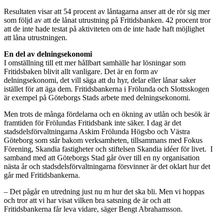
Resultaten visar att 54 procent av låntagarna anser att de rör sig mer
som följd av att de lånat utrustning på Fritidsbanken. 42 procent tror
att de inte hade testat på aktiviteten om de inte hade haft möjlighet
att låna utrustningen.
En del av delningsekonomi
I omställning till ett mer hållbart samhälle har lösningar som
Fritidsbaken blivit allt vanligare. Det är en form av
delningsekonomi, det vill säga att du hyr, delar eller lånar saker
istället för att äga dem. Fritidsbankerna i Frölunda och Slottsskogen
är exempel på Göteborgs Stads arbete med delningsekonomi.
Men trots de många fördelarna och en ökning av utlån och besök är
framtiden för Frölundas Fritidsbank inte säker. I dag är det
stadsdelsförvaltningarna Askim Frölunda Högsbo och Västra
Göteborg som står bakom verksamheten, tillsammans med Fokus
Förening, Skandia fastigheter och stiftelsen Skandia idéer för livet. I
samband med att Göteborgs Stad går över till en ny organisation
nästa år och stadsdelsförvaltningarna försvinner är det oklart hur det
går med Fritidsbankerna.
– Det pågår en utredning just nu m hur det ska bli. Men vi hoppas
och tror att vi har visat vilken bra satsning de är och att
Fritidsbankerna får leva vidare, säger Bengt Abrahamsson.