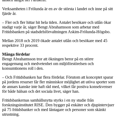
Verksamheten i Frölunda är en av de största i landet och inne på sitt
fjärde år.
– Fler och fler hittar hit hela tiden. Antalet besökare och utlån ökar
stadigt varje år, säger Bengt Abrahamsson som arbetar med
Fritidsbanken på stadsdelsförvaltningen Askim-Frölunda-Högsbo.
Mellan 2018 och 2019 ökade antalet utlån och besökare med 45
respektive 33 procent.
Många fördelar
Bengt Abrahamsson tror att ökningen beror på en större
engagemang och medvetenhet om miljöförstörelsen och
konsumtionens roll i den.
– Och Fritidsbanken har flera fördelar. Förutom att konceptet sparar
på jordens resurser får fler människor möjlighet att utöva sporter som
de annars kanske inte haft råd med, vilket får postiva konsekvenser
för både hälsan och det sociala livet, säger han.
Fritidsbankernas samhällsnytta styrks i en ny studie från
forskningsinstitutet RISE. Den bygger på enkäter och djupintervjuer
på 75 fritidsbanker och med låntagare och personer som skänkt
utrustning.