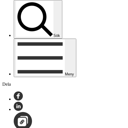
Sök
Meny
Dela