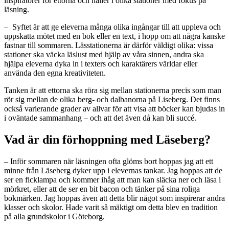
inspiratörer för ettorna och håller i olika stationer med fokus på
läsning.
– Syftet är att ge eleverna många olika ingångar till att uppleva och
uppskatta mötet med en bok eller en text, i hopp om att några kanske
fastnar till sommaren. Lässtationerna är därför väldigt olika: vissa
stationer ska väcka läslust med hjälp av våra sinnen, andra ska
hjälpa eleverna dyka in i texters och karaktärers världar eller
använda den egna kreativiteten.
Tanken är att ettorna ska röra sig mellan stationerna precis som man
rör sig mellan de olika berg- och dalbanorna på Liseberg. Det finns
också varierande grader av allvar för att visa att böcker kan bjudas in
i oväntade sammanhang – och att det även då kan bli succé.
Vad är din förhoppning med Läseberg?
– Inför sommaren när läsningen ofta glöms bort hoppas jag att ett
minne från Läseberg dyker upp i elevernas tankar. Jag hoppas att de
ser en ficklampa och kommer ihåg att man kan släcka ner och läsa i
mörkret, eller att de ser en bit bacon och tänker på sina roliga
bokmärken. Jag hoppas även att detta blir något som inspirerar andra
klasser och skolor. Hade varit så mäktigt om detta blev en tradition
på alla grundskolor i Göteborg.