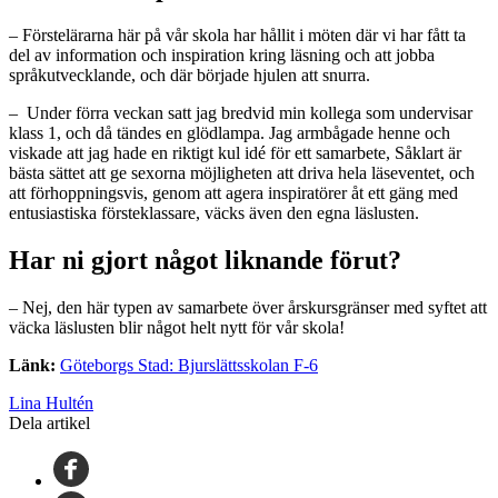
– Förstelärarna här på vår skola har hållit i möten där vi har fått ta
del av information och inspiration kring läsning och att jobba
språkutvecklande, och där började hjulen att snurra.
– Under förra veckan satt jag bredvid min kollega som undervisar
klass 1, och då tändes en glödlampa. Jag armbågade henne och
viskade att jag hade en riktigt kul idé för ett samarbete, Såklart är
bästa sättet att ge sexorna möjligheten att driva hela läseventet, och
att förhoppningsvis, genom att agera inspiratörer åt ett gäng med
entusiastiska försteklassare, väcks även den egna läslusten.
Har ni gjort något liknande förut?
– Nej, den här typen av samarbete över årskursgränser med syftet att
väcka läslusten blir något helt nytt för vår skola!
Länk:
Göteborgs Stad: Bjurslättsskolan F-6
Lina Hultén
Dela artikel