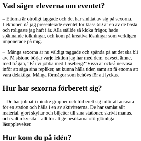
Vad säger eleverna om eventet?
– Ettorna är otroligt taggade och det har smittat av sig på sexorna.
Lektionen då jag presenterade eventet för klass 6D är en av de bästa
och roligaste jag haft i år. Alla ställde så kloka frågor, hade
spännande tolkningar, och kom på kreativa lösningar som verkligen
imponerade på mig.
– Många sexorna är nu väldigt taggade och spända på att det ska bli
av. På sistone börjar varje lektion jag har med dem, oavsett ämne,
med frågan, “Får vi jobba med Läseberg?”Vissa är också nervösa
inför att säga sina repliker, att kunna hålla tider, samt att få ettorna att
vara delaktiga. Många förmågor som behövs för att lyckas.
Hur har sexorna förberett sig?
– De har jobbat i mindre grupper och förberett sig inför att ansvara
för en station och hålla i en av aktiviteterna. De har samlat allt
material, gjort skyltar och biljetter till sina stationer, skrivit manus,
och valt rekvisita – allt för att ge besökarna oförglömliga
läsupplevelser.
Hur kom du på idén?