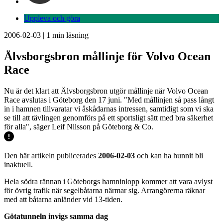
Uppleva och göra
2006-02-03
|
1
min läsning
Älvsborgsbron mållinje för Volvo Ocean
Race
Nu är det klart att Älvsborgsbron utgör mållinje när Volvo Ocean
Race avslutas i Göteborg den 17 juni. "Med mållinjen så pass långt
in i hamnen tillvaratar vi åskådarnas intressen, samtidigt som vi ska
se till att tävlingen genomförs på ett sportsligt sätt med bra säkerhet
för alla", säger Leif Nilsson på Göteborg & Co.
Den här artikeln publicerades
2006-02-03
och kan ha hunnit bli
inaktuell.
Hela södra rännan i Göteborgs hamninlopp kommer att vara avlyst
för övrig trafik när segelbåtarna närmar sig. Arrangörerna räknar
med att båtarna anländer vid 13-tiden.
Götatunneln invigs samma dag