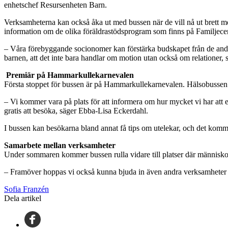
enhetschef Resursenheten Barn.
Verksamheterna kan också åka ut med bussen när de vill nå ut brett me
information om de olika föräldrastödsprogram som finns på Familjecen
– Våra förebyggande socionomer kan förstärka budskapet från de andr
barnen, att det inte bara handlar om motion utan också om relationer,
Premiär på Hammarkullekarnevalen
Första stoppet för bussen är på Hammarkullekarnevalen. Hälsobussen 
– Vi kommer vara på plats för att informera om hur mycket vi har att
gratis att besöka, säger Ebba-Lisa Eckerdahl.
I bussen kan besökarna bland annat få tips om utelekar, och det kommer
Samarbete mellan verksamheter
Under sommaren kommer bussen rulla vidare till platser där människor 
– Framöver hoppas vi också kunna bjuda in även andra verksamheter oc
Sofia Franzén
Dela artikel