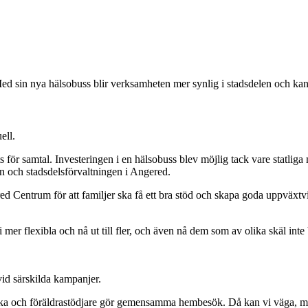
d sin nya hälsobuss blir verksamheten mer synlig i stadsdelen och kan en
ell.
ör samtal. Investeringen i en hälsobuss blev möjlig tack vare statlig
 och stadsdelsförvaltningen i Angered.
ed Centrum för att familjer ska få ett bra stöd och skapa goda uppväxtv
i mer flexibla och nå ut till fler, och även nå dem som av olika skäl in
id särskilda kampanjer.
a och föräldrastödjare gör gemensamma hembesök. Då kan vi väga, mäta