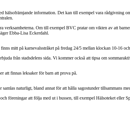
d hälsofrämjande information. Det kan till exempel vara rådgivning om 
tralen.
a verksamheterna. Om till exempel BVC pratar om vikten av att barnen
 säger Ebba-Lisa Eckerdahl.
finns mitt på karnevalsstråket på fredag 24/5 mellan klockan 10-16 oc
 erbjuda från stadsdelens sida. Vi kommer också att tipsa om sommarakt
 att finnas leksaker för barn att prova på.
samlas naturligt, bland annat för att hålla sagostunder tillsammans med
h föreningar att följa med ut i bussen, till exempel Hälsoteket eller