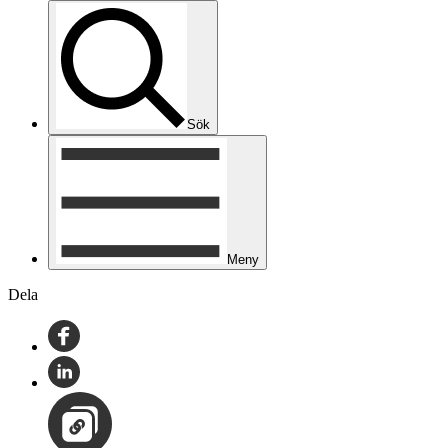
Sök
Meny
Dela