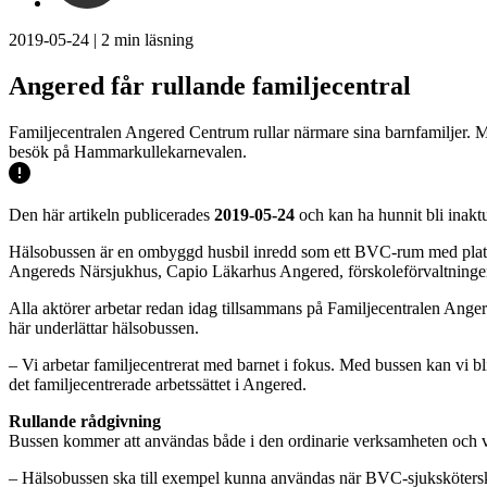
2019-05-24
|
2
min läsning
Angered får rullande familjecentral
Familjecentralen Angered Centrum rullar närmare sina barnfamiljer. Me
besök på Hammarkullekarnevalen.
Den här artikeln publicerades
2019-05-24
och kan ha hunnit bli inaktu
Hälsobussen är en ombyggd husbil inredd som ett BVC-rum med plats f
Angereds Närsjukhus, Capio Läkarhus Angered, förskoleförvaltningen
Alla aktörer arbetar redan idag tillsammans på Familjecentralen Anger
här underlättar hälsobussen.
– Vi arbetar familjecentrerat med barnet i fokus. Med bussen kan vi bl
det familjecentrerade arbetssättet i Angered.
Rullande rådgivning
Bussen kommer att användas både i den ordinarie verksamheten och v
– Hälsobussen ska till exempel kunna användas när BVC-sjukskötersk