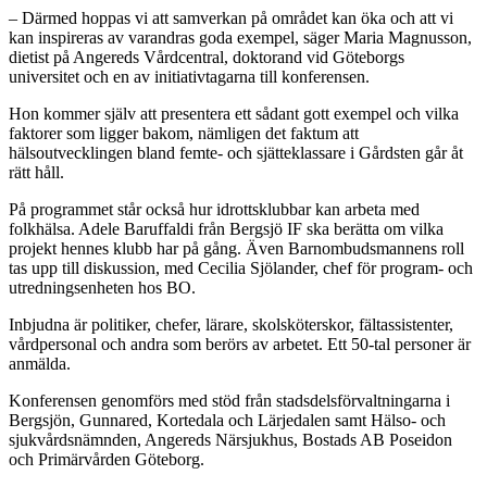
– Därmed hoppas vi att samverkan på området kan öka och att vi
kan inspireras av varandras goda exempel, säger Maria Magnusson,
dietist på Angereds Vårdcentral, doktorand vid Göteborgs
universitet och en av initiativtagarna till konferensen.
Hon kommer själv att presentera ett sådant gott exempel och vilka
faktorer som ligger bakom, nämligen det faktum att
hälsoutvecklingen bland femte- och sjätteklassare i Gårdsten går åt
rätt håll.
På programmet står också hur idrottsklubbar kan arbeta med
folkhälsa. Adele Baruffaldi från Bergsjö IF ska berätta om vilka
projekt hennes klubb har på gång. Även Barnombudsmannens roll
tas upp till diskussion, med Cecilia Sjölander, chef för program- och
utredningsenheten hos BO.
Inbjudna är politiker, chefer, lärare, skolsköterskor, fältassistenter,
vårdpersonal och andra som berörs av arbetet. Ett 50-tal personer är
anmälda.
Konferensen genomförs med stöd från stadsdelsförvaltningarna i
Bergsjön, Gunnared, Kortedala och Lärjedalen samt Hälso- och
sjukvårdsnämnden, Angereds Närsjukhus, Bostads AB Poseidon
och Primärvården Göteborg.