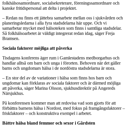
folkhälsosamordnare, socialsekreterare, föreningssamordnare och
kanske fritidspersonal att delta i projektet.
– Redan nu finns ett jättebra samarbete mellan oss i sjukvården och
planeringsledarna i alla fyra stadsdelarna här uppe. Och vi
samarbetar mycket med hälsoteken som finns i samtliga stadsdelar.
Så folkhälsoarbetet är väldigt integrerat redan idag, säger Freja
Bramsen.
Sociala faktorer möjliga att påverka
Tisdagens konferens äger rum i Gamlestadens medborgarhus och
handlar alltså om barn och unga i förorten. Behoven när det gäller
barns och ungdomars hälsa i de nordöstra stadsdelarna är stora.
– En stor del av de variationer i hälsa som finns hos barn och
ungdomar kan förklaras av sociala faktorer och är därmed möjliga
att påverka, säger Marina Olsson, sjukhusdirektör på Angereds
Närsjukhus.
På konferensen kommer man att redovisa vad som gjorts för att
förbättra barnens hälsa i Nordost, med fokus på framgångsfaktorer –
friskfaktorer – och konstruktiva exempel i arbetet.
Bättre hälsa bland femmor och sexor i Gårdsten