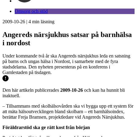
Omsorg och stöd
2009-10-26
|
4
min läsning
Angereds närsjukhus satsar på barnhälsa
i nordost
Under kommande två år ska Angereds närsjukhus leda en satsning
på barns och ungas hälsa i Nordost, i samarbete med de fyra
stadsdelarna. Den nyheten presenteras på en konferens i
Gamlestaden på tisdagen.
Den här artikeln publicerades
2009-10-26
och kan ha hunnit bli
inaktuell.
– Tillsammans med skolhälsovården ska vi bygga upp ett system för
att mäta hälsoutvecklingen bland skolbarn – ett barnhälsoindex,
berättar Freja Bramsen, projektledare vid Angereds Närsjukhus.
Föräldrarstöd ska ge rätt kost från början