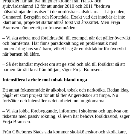
Projektet har fått två miljoner kronor från Hälso- och
sjukvårdsnämnd 12 för att under 2010 och 2011 ”bedriva
hälsofrämjande insatser” i de nordöstra stadsdelarna – Lärjedalen,
Gunnared, Bergsjön och Kortedala. Exakt vad det innebär är inte
klart ännu, projektet startar alltså först vid årsskiftet. Men Freja
Bramsen nämner ett par fokusområden:
– Vi ska arbeta med föräldrastöd, till exempel när det gäller övervikt
och barnfetma. Här finns paradoxalt nog en problematik med
undernäring hos små barn, vilket i sig är en riskfaktor för övervikt
när barnen bli äldre.
– Så det handlar mycket om att ge stöd och råd till föräldrar så att
barnen får rätt kost från början, säger Freja Bramsen.
Intensifierat arbete mot tobak bland unga
Ett annat fokusområde är alkohol, tobak och narkotika. Redan idag
pågår ett stort projekt för att få fler Angeredsbor att fimpa. Nu
fortsätter och intensifieras det arbetet mot ungdomarna.
– Vi ska jobba förebyggande, informera i skolorna och upplysa om
riskerna med passiv rökning, så även här behövs föräldrastöd, säger
Freja Bramsen.
Från Göteborgs Stads sida kommer skolsköterskor och skolläkare,