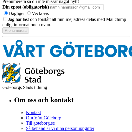
Prenumerera så du inte missar något nytt!
Din epost (obligatorisk)
Dagligen
Veckovis
Jag har läst och förstått att min mejladress delas med Mailchimp
enligt informationen ovan.
Göteborgs Stads tidning
Om oss och kontakt
Kontakt
Om Vårt Göteborg
Till goteborg.se
Så behandlar vi dina personuppgifter